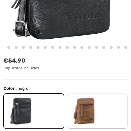
Precio normal
€54,90
Impuestos incluidos.
Color :
negro
negro
vinto - marrón