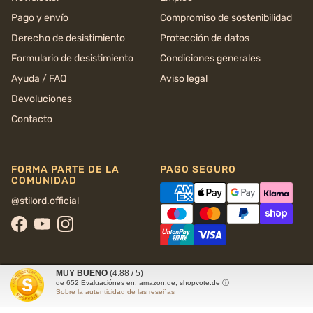
Pago y envío
Compromiso de sostenibilidad
Derecho de desistimiento
Protección de datos
Formulario de desistimiento
Condiciones generales
Ayuda / FAQ
Aviso legal
Devoluciones
Contacto
FORMA PARTE DE LA
PAGO SEGURO
COMUNIDAD
@stilord.official
Facebook
YouTube
Instagram
MUY BUENO
(4.88 / 5)
de
652
Evaluaciónes en: amazon.de, shopvote.de ⓘ
Sobre la autenticidad de las reseñas