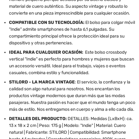
material de cuero auténtico. Su aspecto vintage y robusto lo
convierte en una pieza imprescindible para cualquier ocasión.
COMPATIBLE CON SU TECNOLOGÍA:
El bolso para colgar móvil
"Indie" admite smartphones de hasta 6,1 pulgadas. Su
compartimiento principal ofrece la protección ideal para su
dispositivo y otras pertenencias.
IDEAL PARA CUALQUIER OCASIÓN:
Este bolso crossbody
vertical "Indie" es perfecto para hombres y mujeres que buscan
un accesorio versátil. Ideal para el trabajo, viajes o eventos
casuales, combina estilo y funcionalidad.
STILORD - LA MARCA VINTAGE
: El servicio, la confianza y la
calidad son algo natural para nosotros. Nos encantan los
productos vintage modernos que duran más que las modas
pasajeras. Nuestra pasión es hacer que el mundo tenga un poco
más de estilo. Nos entregamos en cuerpo y alma a ello cada día.
DETALLES DEL PRODUCTO:
DETALLES: Medidas (LxBxH): ca.
13 x 18 x 2 cm | Peso: 175 g | Modelo: "Indie" | Material: Cuero
natural | Fabricante: STILORD | Compatibilidad: Smartphone