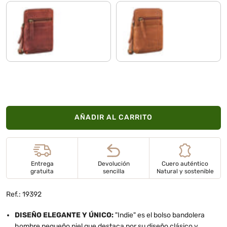
porto - marrón
texas - marrón
AÑADIR AL CARRITO
Entrega
Devolución
Cuero auténtico
gratuita
sencilla
Natural y sostenible
Ref.: 19392
DISEÑO ELEGANTE Y ÚNICO:
"Indie" es el bolso bandolera
hombre pequeño piel que destaca por su diseño clásico y