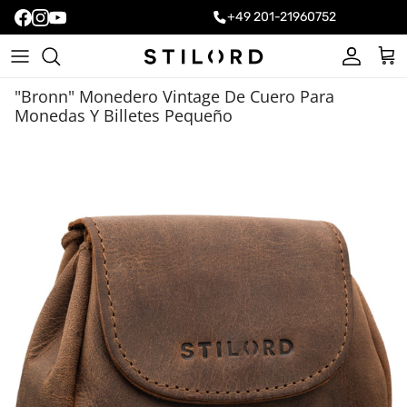
+49 201-21960752
Cuenta
Carr
"Bronn" Monedero Vintage De Cuero Para
Monedas Y Billetes Pequeño