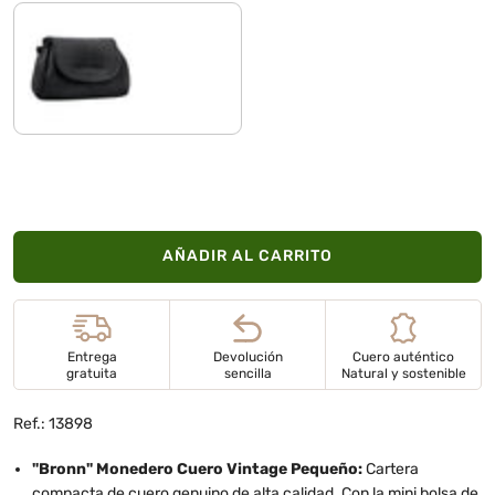
negro
AÑADIR AL CARRITO
Entrega
Devolución
Cuero auténtico
gratuita
sencilla
Natural y sostenible
Ref.: 13898
"Bronn" Monedero Cuero Vintage Pequeño:
Cartera
compacta de cuero genuino de alta calidad. Con la mini bolsa de