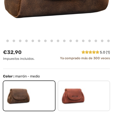
Precio normal
€32,90
5.0 (1)
Ya comprado más de 300 veces
Impuestos incluidos.
Color :
marrón - medio
marrón - medio
kara - cognac