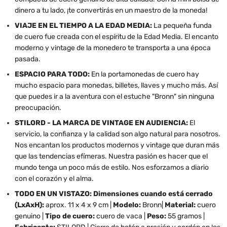
dinero a tu lado, ¡te convertirás en un maestro de la moneda!
VIAJE EN EL TIEMPO A LA EDAD MEDIA:
La pequeña funda
de cuero fue creada con el espíritu de la Edad Media. El encanto
moderno y vintage de la monedero te transporta a una época
pasada.
ESPACIO PARA TODO:
En la portamonedas de cuero hay
mucho espacio para monedas, billetes, llaves y mucho más. Así
que puedes ir a la aventura con el estuche "Bronn" sin ninguna
preocupación.
STILORD - LA MARCA DE VINTAGE EN AUDIENCIA:
El
servicio, la confianza y la calidad son algo natural para nosotros.
Nos encantan los productos modernos y vintage que duran más
que las tendencias efímeras. Nuestra pasión es hacer que el
mundo tenga un poco más de estilo. Nos esforzamos a diario
con el corazón y el alma.
TODO EN UN VISTAZO: Dimensiones cuando está cerrado
(LxAxH):
aprox. 11 x 4 x 9 cm |
Modelo:
Bronn|
Material:
cuero
genuino |
Tipo de cuero:
cuero de vaca |
Peso:
55 gramos |