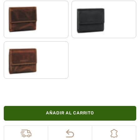
luino - marrón
negro
salerno - marrón
AÑADIR AL CARRITO