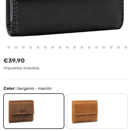
Precio normal
€39,90
Impuestos incluidos.
Color :
bergamo - marrón
bergamo - marrón
perugia - marrón