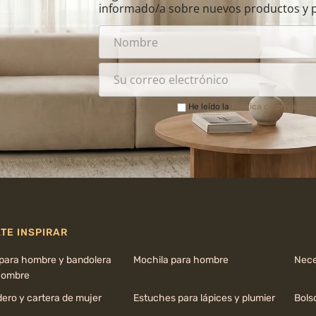
informado/a sobre nuevos productos y 
He leído la
Política de privacida
TE INSPIRAR
 para hombre y bandolera
Mochila para hombre
Nece
hombre
ero y cartera de mujer
Estuches para lápices y plumier
Bols