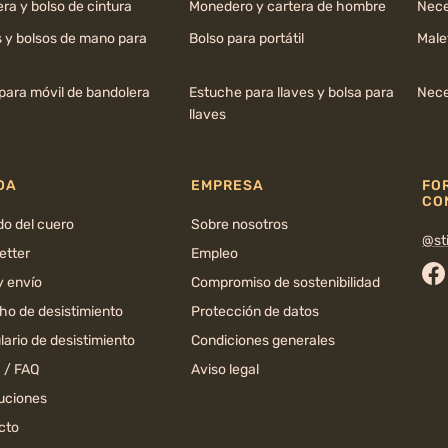
ra y bolso de cintura
Monedero y cartera de hombre
Nece
s y bolsos de mano para
Bolso para portátil
Male
para móvil de bandolera
Estuche para llaves y bolsa para
Nece
llaves
DA
EMPRESA
FO
CO
do del cuero
Sobre nosotros
@sti
etter
Empleo
y envío
Compromiso de sostenibilidad
Fa
ho de desistimiento
Protección de datos
ario de desistimiento
Condiciones generales
 / FAQ
Aviso legal
uciones
cto