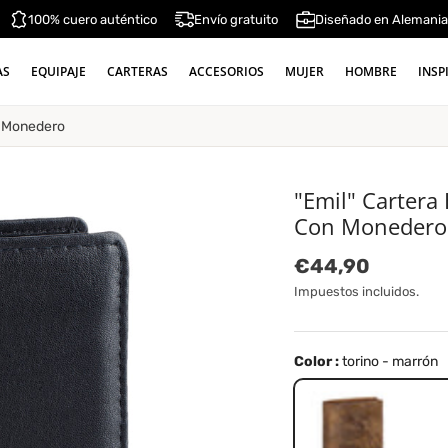
100% cuero auténtico
Envío gratuito
Diseñado en Alemani
AS
EQUIPAJE
CARTERAS
ACCESORIOS
MUJER
HOMBRE
INSP
n Monedero
"Emil" Cartera
Con Monedero
Precio normal
€44,90
Impuestos incluidos.
Color :
torino - marrón
torino - marrón