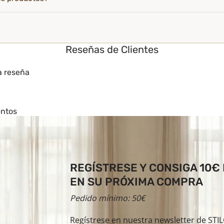
Reseñas de Clientes
a reseña
entos
REGÍSTRESE Y CONSIGA 10€
EN SU PRÓXIMA COMPRA
Pedido mínimo: 50€
Regístrese en nuestra newsletter de ST