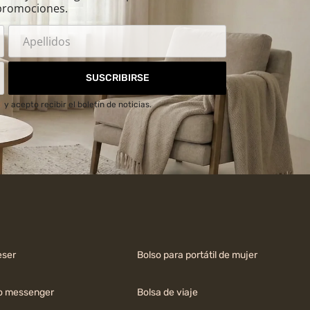
promociones.
SUSCRIBIRSE
d
y acepto recibir el boletín de noticias.
ser
Bolso para portátil de mujer
o messenger
Bolsa de viaje