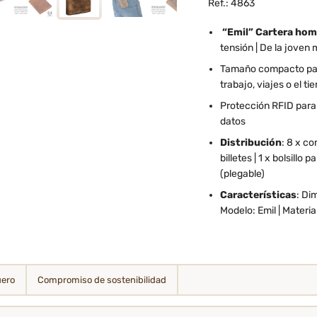
Ref.: 4863
“Emil” Cartera homb
tensión | De la joven
Tamaño compacto para l
trabajo, viajes o el ti
Protección RFID para 
datos
Distribución
: 8 x co
billetes | 1 x bolsillo
(plegable)
Características
: Di
Modelo: Emil | Materia
uero
Compromiso de sostenibilidad