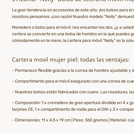
La gran tendencia en accesorios de este año: ¡los bolsos para e
nosotros pensamos: ¡con razón! Nuestro modelo "Nelly" demuest
Monedero o bolso para el móvil: nos encantan los dos, ¿y a uste
cartera se convierte en una bolsa de hombro en la que puedes gua
cómodamente en la mano, la cartera para móvil "Nelly" es la soluc
Cartera movil mujer piel: todas las ventajas:
- Permanece flexible gracias a la correa de hombro ajustable y 
- Compartimento para el móvil asegurado con una correa de cue
- Nuestros bolsos están fabricados con cuero. Las rozaduras, las 
- Composición: 1 x cremallera de gran apertura dividida en 4 x
tarjetas CE, 1 x compartimento de malla para el DNI y 2 x compart
- Dimensiones: 11 x 4,5 x 19 cm | Peso: 360 gramos | Material: cu