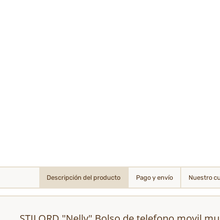
Descripción del producto
Pago y envío
Nuestro c
STILORD "Nelly" Bolso de telefono movil mu