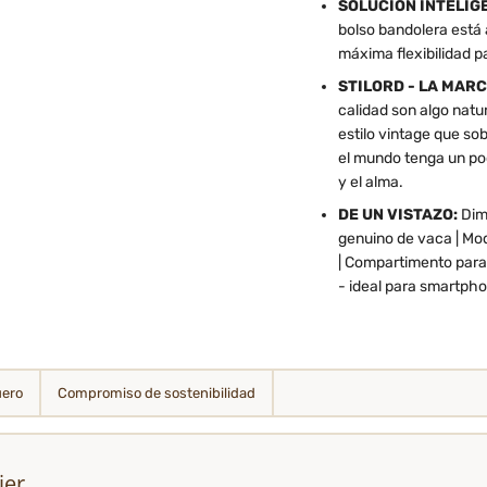
SOLUCIÓN INTELIG
bolso bandolera está 
máxima flexibilidad par
STILORD - LA MARC
calidad son algo nat
estilo vintage que so
el mundo tenga un po
y el alma.
DE UN VISTAZO:
Dime
genuino de vaca | Mod
| Compartimento para
- ideal para smartpho
uero
Compromiso de sostenibilidad
jer