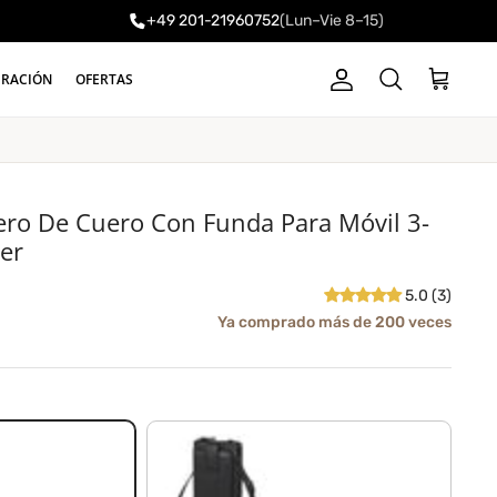
+49 201-21960752
(Lun–Vie 8–15)
a
IRACIÓN
OFERTAS
Cuenta
Carrito
Buscar
ero De Cuero Con Funda Para Móvil 3-
er
5.0 (3)
Ya comprado más de 200 veces
negro