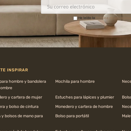
He leído la
Política de privacida
TE INSPIRAR
 para hombre y bandolera
Mochila para hombre
Nece
hombre
ero y cartera de mujer
Estuches para lápices y plumier
Bols
ra y bolso de cintura
Monedero y cartera de hombre
Nece
s y bolsos de mano para
Bolso para portátil
Male