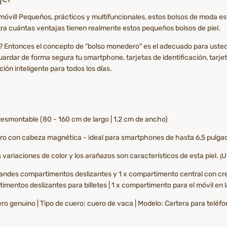
l móvil! Pequeños, prácticos y multifuncionales, estos bolsos de moda 
ra cuántas ventajas tienen realmente estos pequeños bolsos de piel.
d? Entonces el concepto de "bolso monedero" es el adecuado para usted
rdar de forma segura tu smartphone, tarjetas de identificación, tarjet
ión inteligente para todos los días.
desmontable (80 - 160 cm de largo | 1,2 cm de ancho)
ro con cabeza magnética - ideal para smartphones de hasta 6,5 pulgad
variaciones de color y los arañazos son característicos de esta piel. ¡
 grandes compartimentos deslizantes y 1 x compartimento central con c
imentos deslizantes para billetes | 1 x compartimento para el móvil en 
ero genuino | Tipo de cuero: cuero de vaca | Modelo: Cartera para teléf