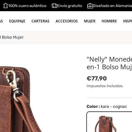
100% cuero auténtico
Envío gratuito
Diseñado en Alemani
AS
EQUIPAJE
CARTERAS
ACCESORIOS
MUJER
HOMBRE
INSP
 Bolso Mujer
"Nelly" Moned
en-1 Bolso Muj
Precio normal
€77,90
Impuestos incluidos.
Color :
kara - cognac
kara - cognac