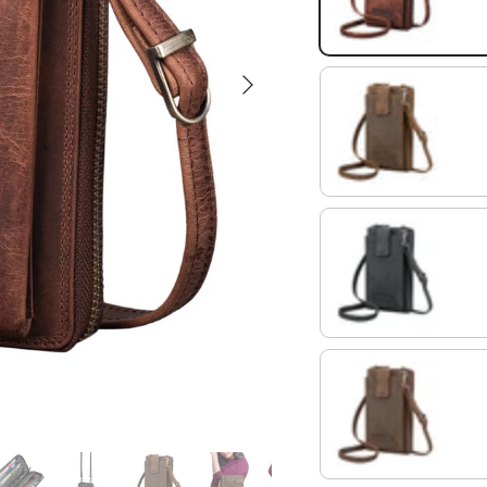
Siguiente
marrón - medio
carbon - gris
kreta - marrón