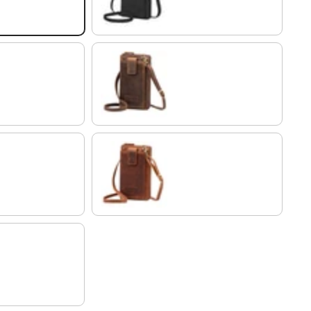
soria - marrón
sesto - coñac