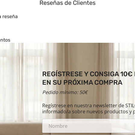
Reseñas de Clientes
a reseña
entos
REGÍSTRESE Y CONSIGA 10€
EN SU PRÓXIMA COMPRA
Pedido mínimo: 50€
Regístrese en nuestra newsletter de ST
informado/a sobre nuevos productos y 