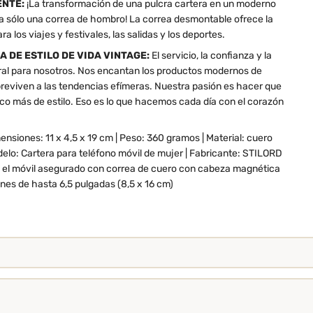
ENTE:
¡La transformación de una pulcra cartera en un moderno
a sólo una correa de hombro! La correa desmontable ofrece la
a los viajes y festivales, las salidas y los deportes.
A DE ESTILO DE VIDA VINTAGE:
El servicio, la confianza y la
ural para nosotros. Nos encantan los productos modernos de
breviven a las tendencias efímeras. Nuestra pasión es hacer que
co más de estilo. Eso es lo que hacemos cada día con el corazón
nsiones: 11 x 4,5 x 19 cm | Peso: 360 gramos | Material: cuero
elo: Cartera para teléfono móvil de mujer | Fabricante: STILORD
 el móvil asegurado con correa de cuero con cabeza magnética
nes de hasta 6,5 pulgadas (8,5 x 16 cm)