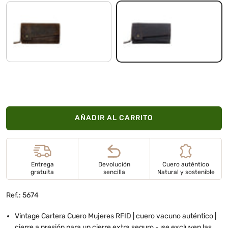
sepia - marrón puro
marrón oscuro
AÑADIR AL CARRITO
Entrega
Devolución
Cuero auténtico
gratuita
sencilla
Natural y sostenible
Ref.: 5674
Vintage Cartera Cuero Mujeres RFID | cuero vacuno auténtico |
cierre a presión para un cierre extra seguro - ¡se excluyen las