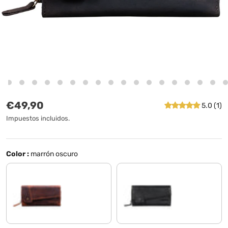
Precio normal
€49,90
5.0 (1)
Impuestos incluidos.
Color :
marrón oscuro
kara - cognac
negro