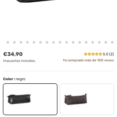
Precio normal
€34,90
5.0 (2)
Ya comprado más de 100 veces
Impuestos incluidos.
Color :
negro
negro
marrón oscuro