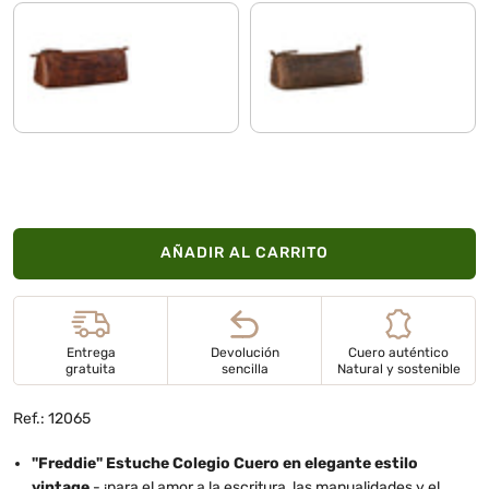
kara - cognac
marrón - medio
AÑADIR AL CARRITO
Entrega
Devolución
Cuero auténtico
gratuita
sencilla
Natural y sostenible
Ref.: 12065
"Freddie" Estuche Colegio Cuero
en elegante estilo
vintage
- ¡para el amor a la escritura, las manualidades y el