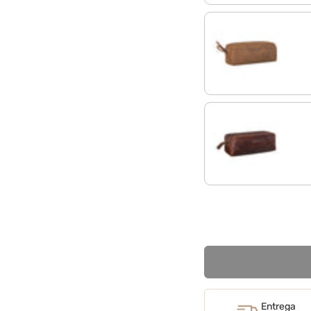
tan marrón - oscuro
florida - marrón
Entrega