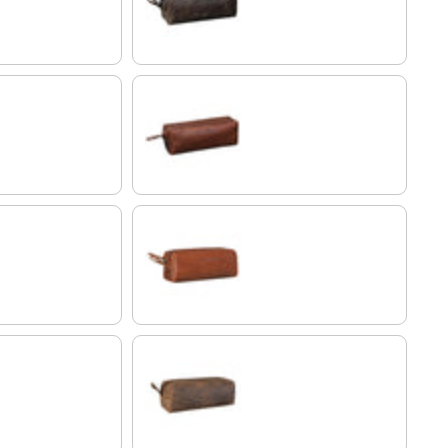
morino- marrón
maraska - marrón
cannes - marrón
uro
calais - marrón