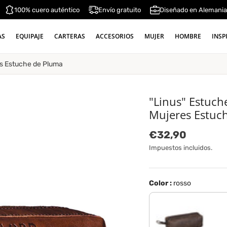
100% cuero auténtico
Envío gratuito
Diseñado en Alemani
AS
EQUIPAJE
CARTERAS
ACCESORIOS
MUJER
HOMBRE
INSP
es Estuche de Pluma
"Linus" Estuch
Mujeres Estuc
Precio normal
€32,90
Impuestos incluidos.
Color :
rosso
marrón oscuro - opac