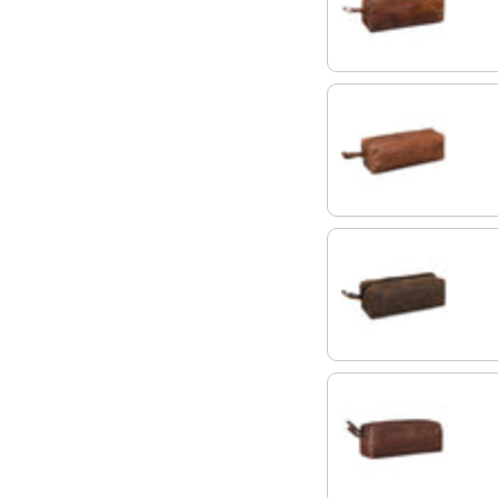
marrón antico
cognac - brillante
colorado - marrón
maraska - marrón osc