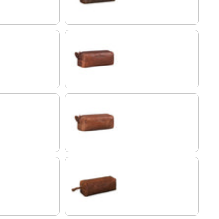
porto - marrón
andorra - marrón
o
cognac-marrón