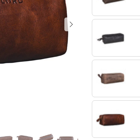
Siguiente
negro
veleta - marrón
cognac marrón oscur