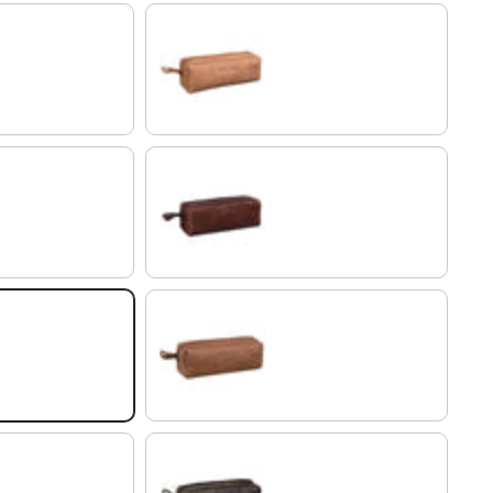
modena- marrón
chocolate - marrón
cognac - marrón claro