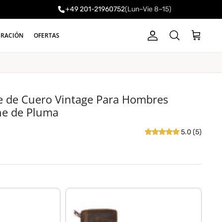
+49 201-21960752
(Lun–Vie 8–15)
a
IRACIÓN
OFERTAS
Cuenta
Carrito
Buscar
e de Cuero Vintage Para Hombres
he de Pluma
5.0 (5)
o
zamora - marrón