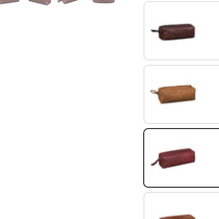
ébano - marrón
silla - marrón
rosso