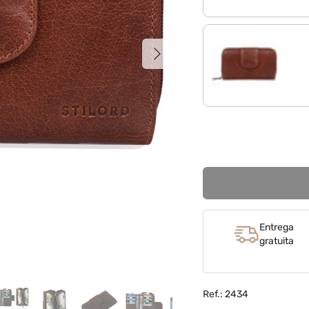
Siguiente
almendra - marrón
Entrega
gratuita
Ref.: 2434