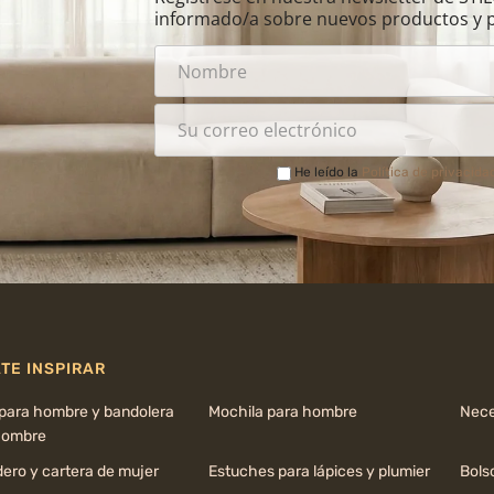
informado/a sobre nuevos productos y 
He leído la
Política de privacida
TE INSPIRAR
 para hombre y bandolera
Mochila para hombre
Nece
hombre
ero y cartera de mujer
Estuches para lápices y plumier
Bols