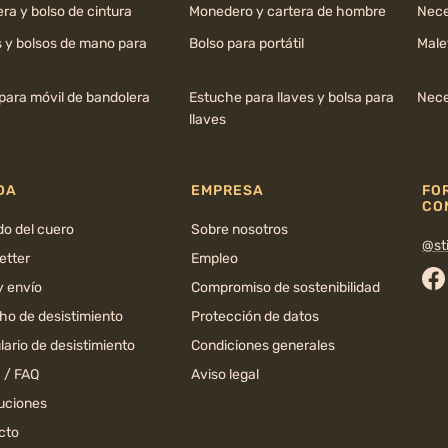
ra y bolso de cintura
Monedero y cartera de hombre
Nece
s y bolsos de mano para
Bolso para portátil
Male
para móvil de bandolera
Estuche para llaves y bolsa para
Nece
llaves
DA
EMPRESA
FO
CO
do del cuero
Sobre nosotros
@sti
etter
Empleo
y envío
Compromiso de sostenibilidad
Fa
ho de desistimiento
Protección de datos
ario de desistimiento
Condiciones generales
 / FAQ
Aviso legal
uciones
cto