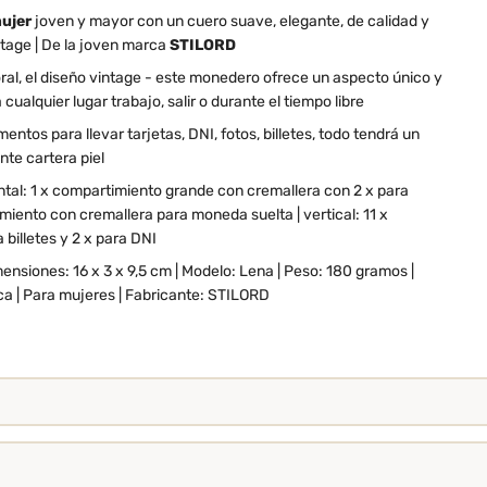
mujer
joven y mayor con un cuero suave, elegante, de calidad y
ntage | De la joven marca
STILORD
al, el diseño vintage - este monedero ofrece un aspecto único y
a cualquier lugar trabajo, salir o durante el tiempo libre
tos para llevar tarjetas, DNI, fotos, billetes, todo tendrá un
nte cartera piel
ontal: 1 x compartimiento grande con cremallera con 2 x para
imiento con cremallera para moneda suelta | vertical: 11 x
a billetes y 2 x para DNI
mensiones: 16 x 3 x 9,5 cm | Modelo: Lena | Peso: 180 gramos |
ca | Para mujeres | Fabricante: STILORD