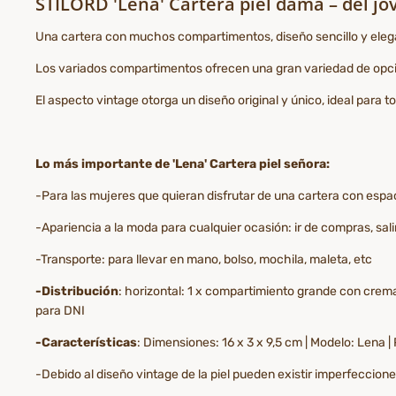
STILORD 'Lena' Cartera piel dama – del j
Una cartera con muchos compartimentos, diseño sencillo y elegant
Los variados compartimentos ofrecen una gran variedad de opcio
El aspecto vintage otorga un diseño original y único, ideal para tod
Lo más importante de 'Lena' Cartera piel señora:
-Para las mujeres que quieran disfrutar de una cartera con espac
-Apariencia a la moda para cualquier ocasión: ir de compras, salir
-Transporte: para llevar en mano, bolso, mochila, maleta, etc
-Distribución
: horizontal: 1 x compartimiento grande con cremall
para DNI
-Características
: Dimensiones: 16 x 3 x 9,5 cm | Modelo: Lena 
-Debido al diseño vintage de la piel pueden existir imperfeccion