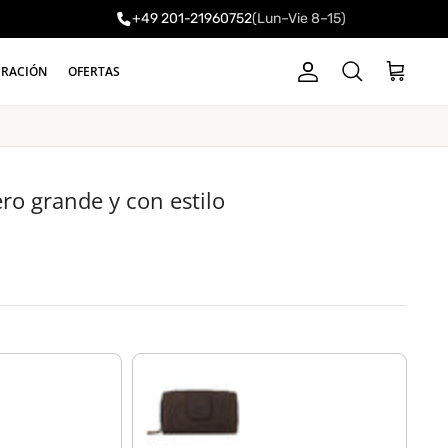
+49 201-21960752
(Lun–Vie 8–15)
a
IRACIÓN
OFERTAS
Cuenta
Carrito
Buscar
o grande y con estilo
marrón-opaco