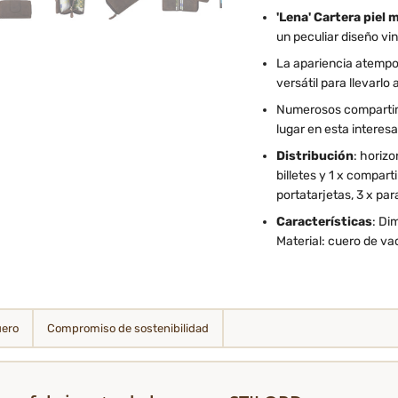
'Lena' Cartera piel 
un peculiar diseño vi
La apariencia atempor
versátil para llevarlo 
Numerosos compartimen
lugar en esta interesa
Distribución
: horiz
billetes y 1 x compart
portatarjetas, 3 x par
Características
: Di
Material: cuero de va
uero
Compromiso de sostenibilidad