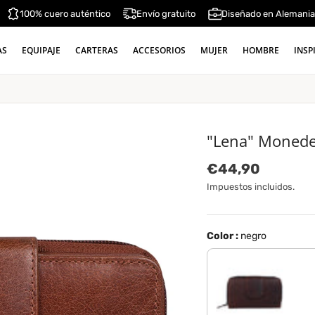
100% cuero auténtico
Envío gratuito
Diseñado en Alemani
AS
EQUIPAJE
CARTERAS
ACCESORIOS
MUJER
HOMBRE
INSP
"Lena" Moneder
Precio normal
€44,90
Impuestos incluidos.
Color :
negro
rojo - marrón oscuro