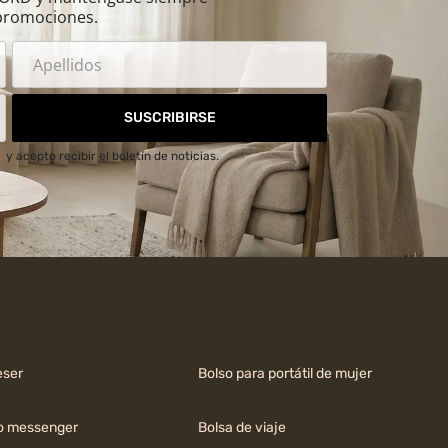
promociones.
SUSCRIBIRSE
d
y acepto recibir el boletín de noticias.
ser
Bolso para portátil de mujer
o messenger
Bolsa de viaje