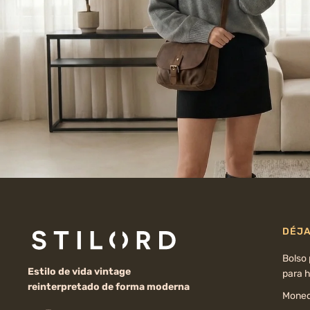
DÉJA
Bolso
Estilo de vida vintage
para 
reinterpretado de forma moderna
Moned