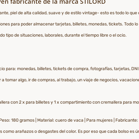
oven fabricante de la marca STILORD
e, piel de alta calidad, suave y de estilo vintage- esto es todo lo que 
nes para poder almacenar tarjetas, billetes, monedas, tickets. Todo l
o tipo de situaciones, laborales, durante el tiempo libre o el ocio.
io para: monedas, billetes, tickets de compra, fotografías, tarjetas, DN
 a tomar algo, ir de compras, al trabajo, un viaje de negocios, vacacione
era con 2 x para billetes y 1 x compartimiento con cremallera para moneda
| Peso: 180 gramos | Material: cuero de vaca | Para mujeres | Fabricant
es como arañazos o desgastes del color. Es por eso que cada bolso es ú