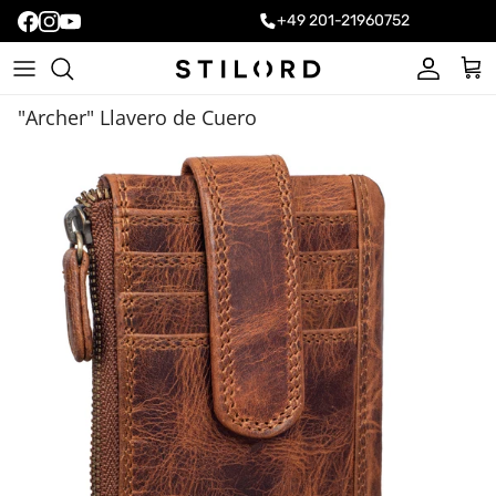
+49 201-21960752
Cuenta
Carr
"Archer" Llavero de Cuero