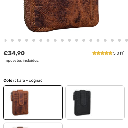
Precio normal
€34,90
5.0 (1)
Impuestos incluidos.
Color :
kara - cognac
kara - cognac
negro