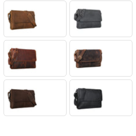
marrón - medio
carbon - gris
kara - cognac
soria - marrón
marrón oscuro
negro