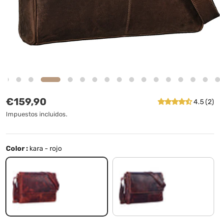
Precio normal
€159,90
4.5 (2)
Impuestos incluidos.
Color :
kara - rojo
kara - rojo
kara - marrón