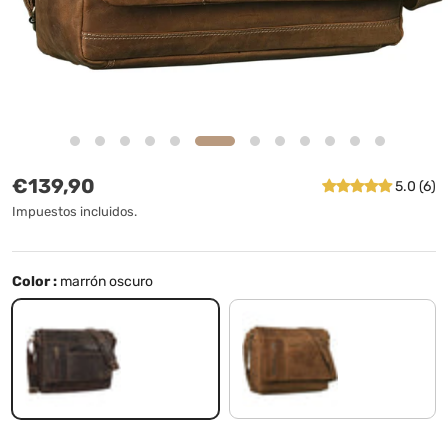
Precio normal
€139,90
5.0 (6)
Impuestos incluidos.
Color :
marrón oscuro
marrón oscuro
marrón - medio