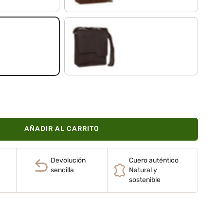
o
marrón oscuro - opaco
AÑADIR AL CARRITO
Devolución
Cuero auténtico
sencilla
Natural y
sostenible