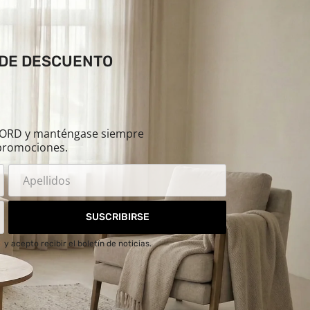
 DE DESCUENTO
ILORD y manténgase siempre
promociones.
SUSCRIBIRSE
d
y acepto recibir el boletín de noticias.