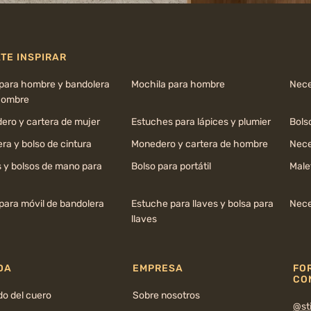
TE INSPIRAR
 para hombre y bandolera
Mochila para hombre
Nece
hombre
ero y cartera de mujer
Estuches para lápices y plumier
Bols
ra y bolso de cintura
Monedero y cartera de hombre
Nece
s y bolsos de mano para
Bolso para portátil
Male
para móvil de bandolera
Estuche para llaves y bolsa para
Nece
llaves
DA
EMPRESA
FO
CO
do del cuero
Sobre nosotros
@sti