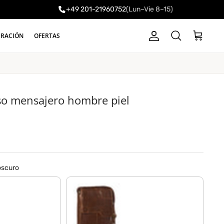
+49 201-21960752
(Lun–Vie 8–15)
a
IRACIÓN
OFERTAS
Cuenta
Carrito
Buscar
lso mensajero hombre piel
oscuro
marrón antico