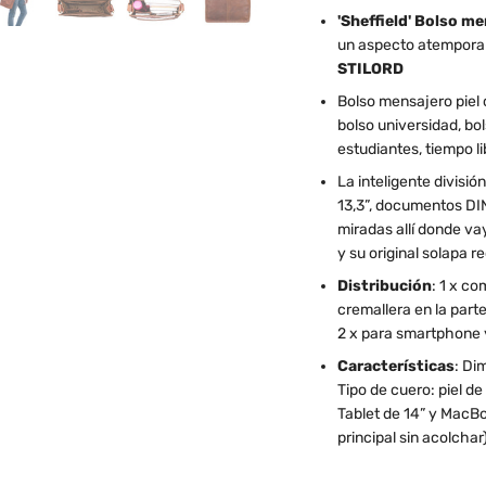
'Sheffield' Bolso m
un aspecto atemporal,
STILORD
Bolso mensajero piel 
bolso universidad, bo
estudiantes, tiempo li
La inteligente divis
13,3”, documentos D
miradas allí donde vay
y su original solapa r
Distribución
: 1 x c
cremallera en la parte 
2 x para smartphone 
Características
: Di
Tipo de cuero: piel d
Tablet de 14” y MacB
principal sin acolchar