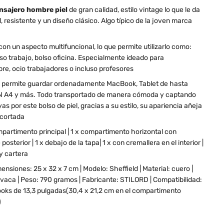
ensajero hombre piel
de gran calidad, estilo vintage lo que le da
 resistente y un diseño clásico. Algo típico de la joven marca
con un aspecto multifuncional, lo que permite utilizarlo como:
lso trabajo, bolso oficina. Especialmente ideado para
bre, ocio trabajadores o incluso profesores
ión permite guardar ordenadamente MacBook, Tablet de hasta
IN A4 y más. Todo transportado de manera cómoda y captando
as por este bolso de piel, gracias a su estilo, su apariencia añeja
ecortada
ompartimento principal | 1 x compartimento horizontal con
posterior | 1 x debajo de la tapa| 1 x con cremallera en el interior |
y cartera
mensiones: 25 x 32 x 7 cm | Modelo: Sheffield | Material: cuero |
e vaca | Peso: 790 gramos | Fabricante: STILORD | Compatibilidad:
ooks de 13,3 pulgadas(30,4 x 21,2 cm en el compartimento
)