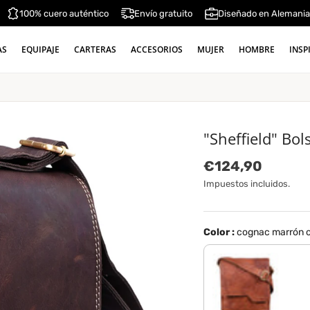
100% cuero auténtico
Envío gratuito
Diseñado en Alemani
AS
EQUIPAJE
CARTERAS
ACCESORIOS
MUJER
HOMBRE
INSP
"Sheffield" Bo
Precio normal
€124,90
Impuestos incluidos.
Color :
cognac marrón 
tisco - cognac