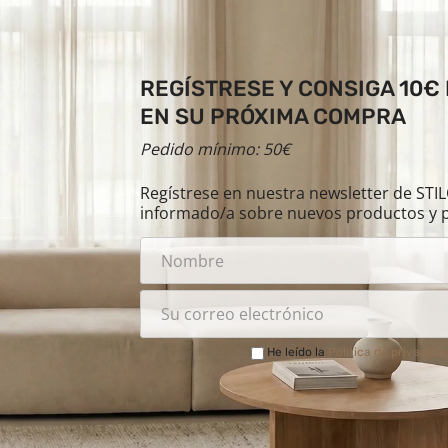
REGÍSTRESE Y CONSIGA 10€
EN SU PRÓXIMA COMPRA
Pedido mínimo: 50€
Regístrese en nuestra newsletter de ST
informado/a sobre nuevos productos y 
He leído la
Política de privacida