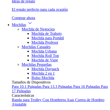
Ideas de regalo
El regalo perfecto para cada ocasión
Comprar ahora
Mochilas
Mochila de Negocios
Mochila de Trabajo
Mochila para Portátil
Mochila Profesor
Mochilas Casuales
Mochila Urbana
Mochila Roll Top
Mochila de Viaje
Mochilas Pequeñas
Mochila Daypack
Mochila 2 en 1
Bolso Mochila
Tamaños de Dispositivos
Para 10.1 Pulgadas
Para 13.3 Pulgadas
Para 16 Pulgadas
Para
17 Pulgadas
Características
Banda para Trolley
Con Hombrera
Asas
Correa de Hombro
Ajustable