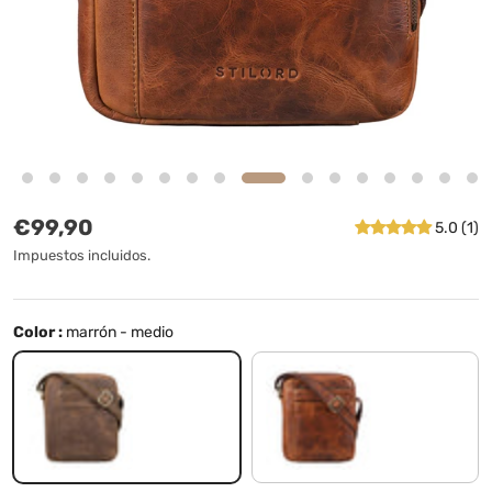
Precio normal
€99,90
5.0 (1)
Impuestos incluidos.
Color :
marrón - medio
marrón - medio
kara - cognac