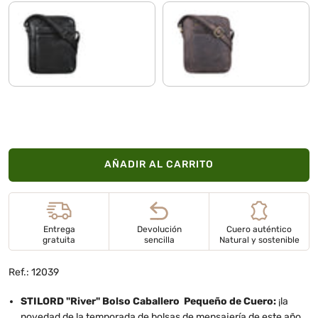
negro
marrón oscuro
AÑADIR AL CARRITO
Entrega
Devolución
Cuero auténtico
gratuita
sencilla
Natural y sostenible
Ref.: 12039
STILORD "River" Bolso Caballero Pequeño de Cuero
:
¡la
novedad de la temporada de bolsas de mensajería de este año