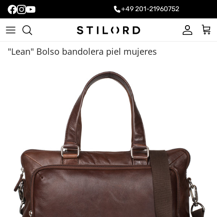
+49 201-21960752
Cuenta
Carr
"Lean" Bolso bandolera piel mujeres