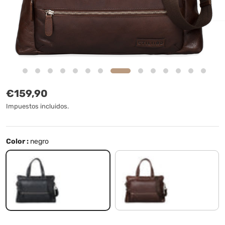
Precio normal
€159,90
Impuestos incluidos.
Color :
negro
negro
terra - marrón