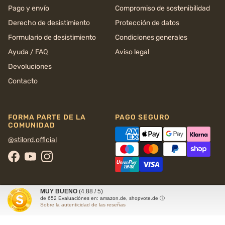
Pago y envío
Compromiso de sostenibilidad
Derecho de desistimiento
Protección de datos
Formulario de desistimiento
Condiciones generales
Ayuda / FAQ
Aviso legal
Devoluciones
Contacto
FORMA PARTE DE LA
PAGO SEGURO
COMUNIDAD
@stilord.official
Facebook
YouTube
Instagram
MUY BUENO
(4.88 / 5)
de
652
Evaluaciónes en: amazon.de, shopvote.de ⓘ
Sobre la autenticidad de las reseñas