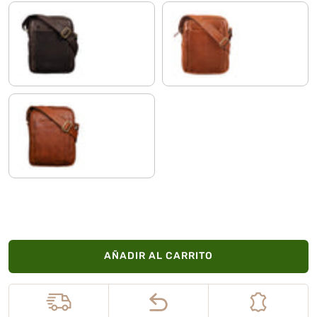
marrón oscuro - opaco
cognac - brillante
cognac-marrón
AÑADIR AL CARRITO