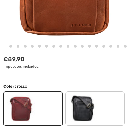
Precio normal
€89,90
Impuestos incluidos.
Color :
rosso
rosso
negro