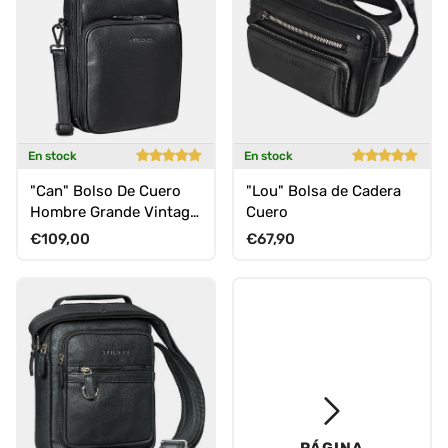
En stock
En stock
"Can" Bolso De Cuero
"Lou" Bolsa de Cadera
Hombre Grande Vintage
Cuero
Cruzado 13 3 Pulgadas
Precio normal
Precio normal
€109,00
€67,90
PÁGINA