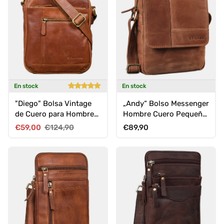
En stock
En stock
"Diego" Bolsa Vintage
„Andy“ Bolso Messenger
de Cuero para Hombre
Hombre Cuero Pequeña
Pequeña para 9.7
Bandolera Vintage
Precio de venta
Precio normal
Precio normal
€59,00
€124,90
€89,90
Pulgadas