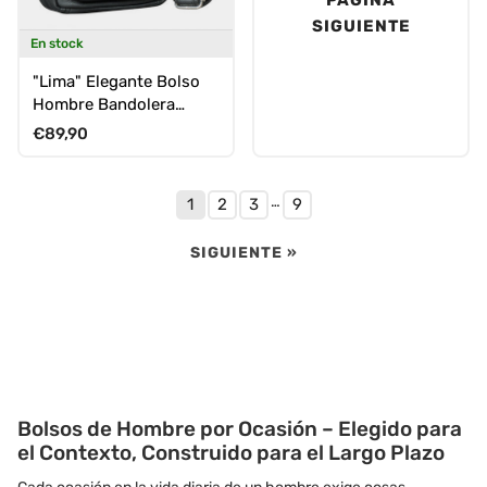
SIGUIENTE
En stock
"Lima" Elegante Bolso
Hombre Bandolera
Pequeño de Piel para
Precio normal
€89,90
Tablet de 9,7"
…
1
2
3
9
SIGUIENTE »
Bolsos de Hombre por Ocasión – Elegido para
el Contexto, Construido para el Largo Plazo