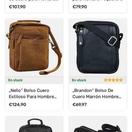
Mujer Pequeña para
Estiloso
Precio normal
Precio normal
€107,90
€79,90
Hombro
En stock
En stock
„Nelio“ Bolso Cuero
„Brandon“ Bolso De
Estiloso Para Hombre
Cuero Marrón Hombre
Con Asa Bandolera
Bandolera Pequeña 7
Precio normal
Precio normal
€124,90
€69,97
Crossbody
Pulgadas