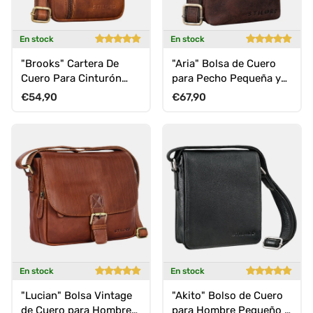
En stock
En stock
"Brooks" Cartera De
"Aria" Bolsa de Cuero
Cuero Para Cinturón
para Pecho Pequeña y
Pequeña Bolsa Para
Multifuncional para
Precio normal
Precio normal
€54,90
€67,90
Teléfono
Todos
En stock
En stock
"Lucian" Bolsa Vintage
"Akito" Bolso de Cuero
de Cuero para Hombre
para Hombre Pequeño y