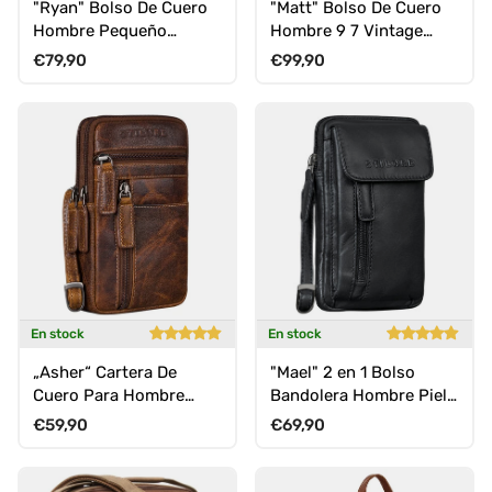
"Ryan" Bolso De Cuero
"Matt" Bolso De Cuero
Hombre Pequeño
Hombre 9 7 Vintage
Vintage Para Llevar Al
Bandolera Para Tablet
Precio normal
Precio normal
€79,90
€99,90
Hombro
En stock
En stock
„Asher“ Cartera De
"Mael" 2 en 1 Bolso
Cuero Para Hombre
Bandolera Hombre Piel
Vintage Bandolera Para
Pequeño Bolso Cintura
Precio normal
Precio normal
€59,90
€69,90
Celular
para Móvil