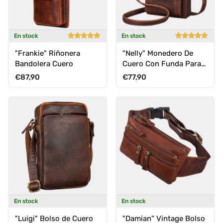
En stock
En stock
"Frankie" Riñonera
"Nelly" Monedero De
Bandolera Cuero
Cuero Con Funda Para
Móvil 3-en-1 Bolso
Precio normal
Precio normal
€87,90
€77,90
Mujer
En stock
En stock
"Luigi" Bolso de Cuero
"Damian" Vintage Bolso