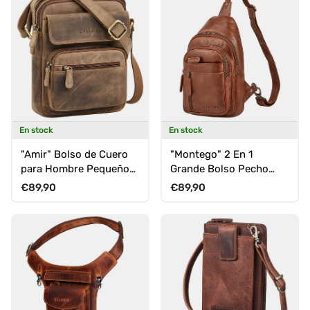
En stock
En stock
"Amir" Bolso de Cuero
"Montego" 2 En 1
para Hombre Pequeño
Grande Bolso Pecho
Estilo Bandolera
Hombre de Piel Genuino
Precio normal
Precio normal
€89,90
€89,90