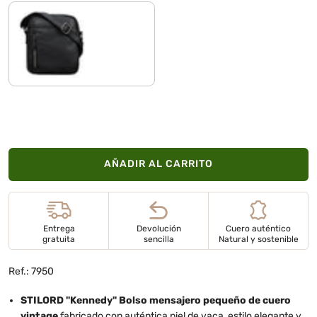
negro
AÑADIR AL CARRITO
Entrega
Devolución
Cuero auténtico
gratuita
sencilla
Natural y sostenible
Ref.: 7950
STILORD "Kennedy" Bolso mensajero pequeño de cuero
vintage
fabricado con auténtica piel de vaca, estilo elegante y