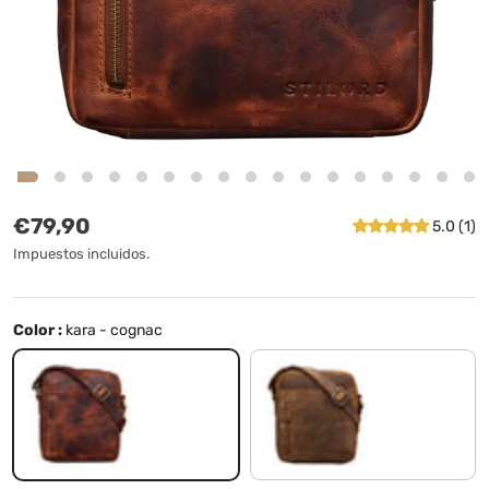
Precio normal
€79,90
5.0 (1)
Impuestos incluidos.
Color :
kara - cognac
kara - cognac
marrón - medio