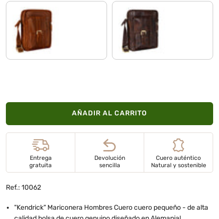
texas - marrón
azorra - marrón
AÑADIR AL CARRITO
Entrega
Devolución
Cuero auténtico
gratuita
sencilla
Natural y sostenible
Ref.: 10062
"Kendrick" Mariconera Hombres Cuero cuero pequeño - de alta
calidad bolsa de cuero genuino diseñado en Alemania!