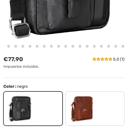
Precio normal
€77,90
5.0 (1)
Impuestos incluidos.
Color :
negro
negro
porto - marrón