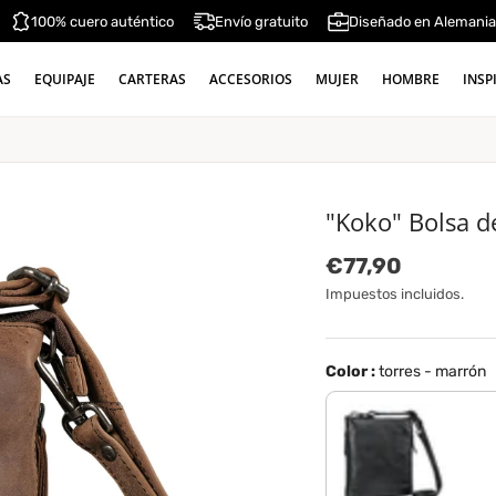
100% cuero auténtico
Envío gratuito
Diseñado en Alemani
AS
EQUIPAJE
CARTERAS
ACCESORIOS
MUJER
HOMBRE
INSP
"Koko" Bolsa 
Precio normal
€77,90
Impuestos incluidos.
Color :
torres - marrón
negro