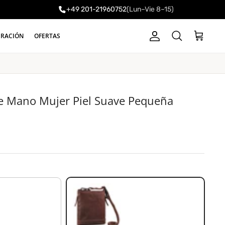
+49 201-21960752
(Lun–Vie 8–15)
a
IRACIÓN
OFERTAS
Cuenta
Carrito
Buscar
de Mano Mujer Piel Suave Pequeña
torres - marrón