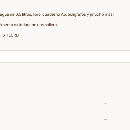
 agua de 0,5 litros, libro, cuaderno A5, bolígrafos y ¡mucho más!
rtimento exterior con cremallera
rca: STILORD