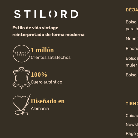
DÉJA
Bolso
Estilo de vida vintage
para 
reinterpretado de forma moderna
Moned
Riñone
1 millón
Clientes satisfechos
Bolso
mujer
100%
Bolso 
Cuero auténtico
Diseñado en
TIEN
Alemania
Cuida
Newsl
Pago 