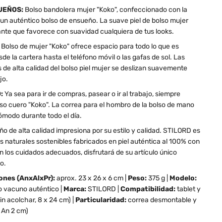
SUEÑOS:
Bolso bandolera mujer "Koko", confeccionado con la
s un auténtico bolso de ensueño. La suave piel de bolso mujer
ante que favorece con suavidad cualquiera de tus looks.
:
Bolso de mujer "Koko" ofrece espacio para todo lo que es
sde la cartera hasta el teléfono móvil o las gafas de sol. Las
 de alta calidad del bolso piel mujer se deslizan suavemente
jo.
:
Ya sea para ir de compras, pasear o ir al trabajo, siempre
so cuero "Koko". La correa para el hombro de la bolso de mano
ómodo durante todo el día.
ño de alta calidad impresiona por su estilo y calidad. STILORD es
 naturales sostenibles fabricados en piel auténtica al 100% con
n los cuidados adecuados, disfrutará de su artículo único
o.
nes (AnxAlxPr):
aprox. 23 x 26 x 6 cm |
Peso:
375 g |
Modelo:
 vacuno auténtico |
Marca:
STILORD |
Compatibilidad:
tablet y
in acolchar, 8 x 24 cm) |
Particularidad:
correa desmontable y
 An 2 cm)