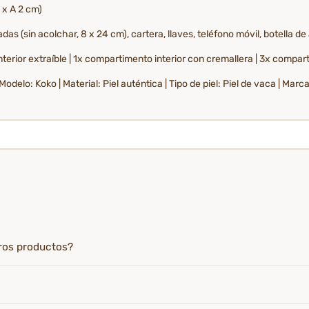
 x A 2 cm)
das (sin acolchar, 8 x 24 cm), cartera, llaves, teléfono móvil, botella de
interior extraíble | 1x compartimento interior con cremallera | 3x compa
Modelo: Koko | Material: Piel auténtica | Tipo de piel: Piel de vaca | Ma
tros productos?