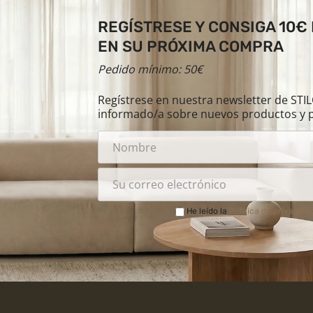
REGÍSTRESE Y CONSIGA 10€
EN SU PRÓXIMA COMPRA
Pedido mínimo: 50€
Regístrese en nuestra newsletter de ST
informado/a sobre nuevos productos y 
He leído la
Política de privacida