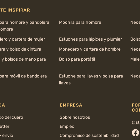
TE INSPIRAR
 para hombre y bandolera
Mochila para hombre
Nece
hombre
ero y cartera de mujer
Estuches para lápices y plumier
Bols
ra y bolso de cintura
Monedero y cartera de hombre
Nece
s y bolsos de mano para
Bolso para portátil
Male
para móvil de bandolera
Estuche para llaves y bolsa para
Nece
llaves
DA
EMPRESA
FO
CO
do del cuero
Sobre nosotros
@sti
etter
Empleo
y envío
Compromiso de sostenibilidad
Fa