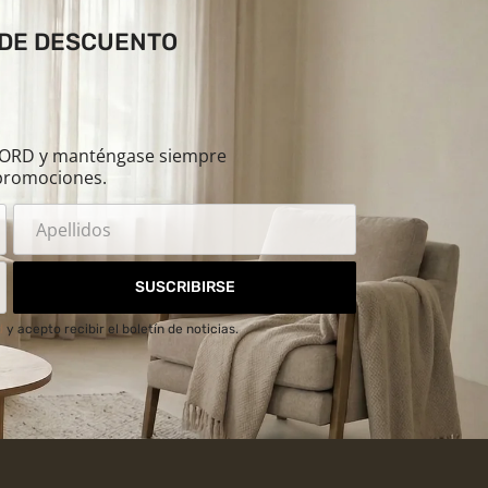
 DE DESCUENTO
ILORD y manténgase siempre
promociones.
SUSCRIBIRSE
d
y acepto recibir el boletín de noticias.