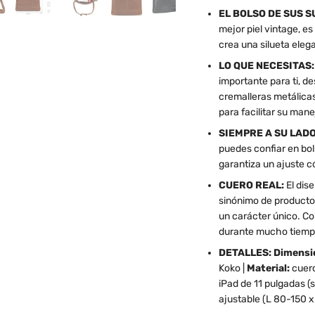
EL BOLSO DE SUS 
mejor piel vintage, e
crea una silueta eleg
LO QUE NECESITAS
importante para ti, de
cremalleras metálicas
para facilitar su mane
SIEMPRE A SU LADO
puedes confiar en bol
garantiza un ajuste c
CUERO REAL:
El dise
sinónimo de productos
un carácter único. Co
durante mucho tiemp
DETALLES: Dimensio
Koko |
Material:
cuero
iPad de 11 pulgadas (s
ajustable (L 80-150 x