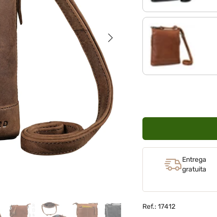
Siguiente
sila - marrón
Entrega
gratuita
Ref.: 17412