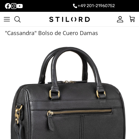
+49 201-21960752
Cuenta
Carr
"Cassandra" Bolso de Cuero Damas