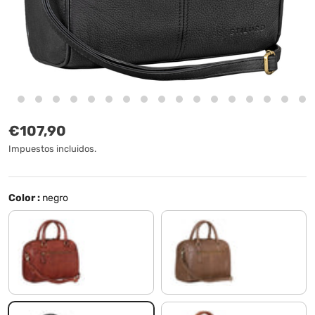
Precio normal
€107,90
Impuestos incluidos.
Color :
negro
cognac - used
havanna - marrón