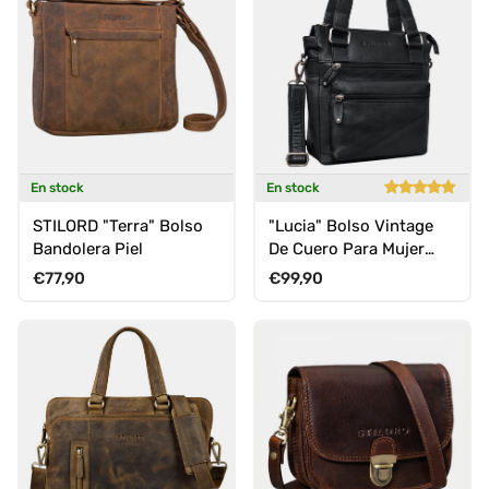
En stock
En stock
STILORD "Terra" Bolso
"Lucia" Bolso Vintage
Bandolera Piel
De Cuero Para Mujer
Cuero Crossbody
Precio normal
Precio normal
€77,90
€99,90