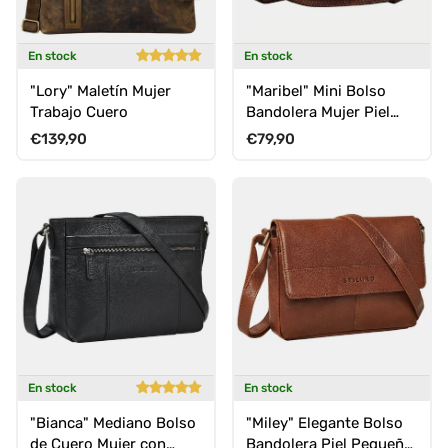
En stock
En stock
"Lory" Maletín Mujer
"Maribel" Mini Bolso
Trabajo Cuero
Bandolera Mujer Piel
Auténtica con Correa
Precio normal
Precio normal
€139,90
€79,90
Desmontable
En stock
En stock
"Bianca" Mediano Bolso
"Miley" Elegante Bolso
de Cuero Mujer con
Bandolera Piel Pequeño