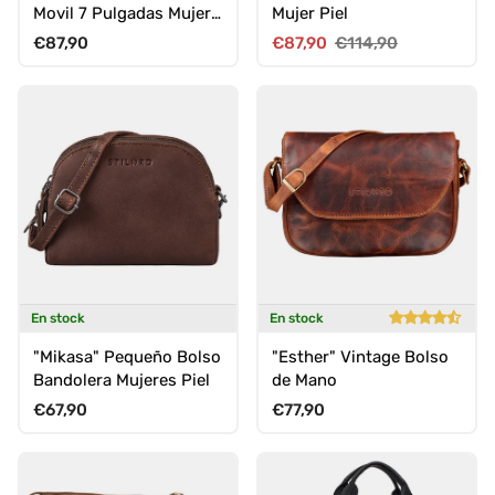
Movil 7 Pulgadas Mujer
Mujer Piel
Grande Piel Auténtica
Precio normal
Precio de venta
Precio normal
€87,90
€87,90
€114,90
En stock
En stock
"Mikasa" Pequeño Bolso
"Esther" Vintage Bolso
Bandolera Mujeres Piel
de Mano
Precio normal
Precio normal
€67,90
€77,90