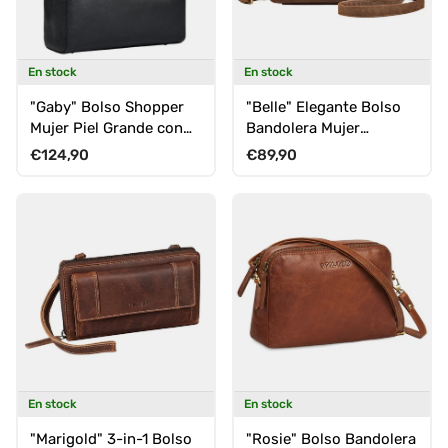
En stock
En stock
"Gaby" Bolso Shopper
"Belle" Elegante Bolso
Mujer Piel Grande con
Bandolera Mujer
Múltiples
Pequeño Cuero
Precio normal
Precio normal
€124,90
€89,90
Compartimentos
Autentico
En stock
En stock
"Marigold" 3-in-1 Bolso
"Rosie" Bolso Bandolera