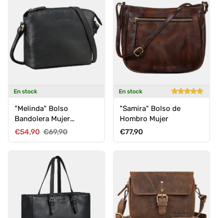
En stock
En stock
"Melinda" Bolso
"Samira" Bolso de
Bandolera Mujer
Hombro Mujer
Pequeño Piel
Precio de venta
Precio normal
Precio normal
€54,90
€69,90
€77,90