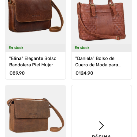
En stock
En stock
"Elina" Elegante Bolso
"Daniela" Bolso de
Bandolera Piel Mujer
Cuero de Moda para
Mujeres con Diseño
Precio normal
Precio normal
€89,90
€124,90
Trenzado
PÁGINA