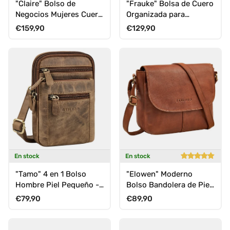
"Claire" Bolso de
"Frauke" Bolsa de Cuero
Negocios Mujeres Cuero
Organizada para
Genuino 15 Pulgadas
Mujeres Vintage con
Precio normal
Precio normal
€159,90
€129,90
Correa
En stock
En stock
"Tamo" 4 en 1 Bolso
"Elowen" Moderno
Hombre Piel Pequeño -
Bolso Bandolera de Piel
Bandolera, Bolso
Auténtica para Mujeres
Precio normal
Precio normal
€79,90
€89,90
Cinturon, Bolso Pecho &
Mosquetón