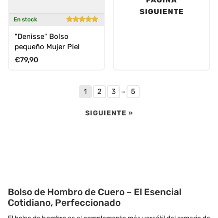
SIGUIENTE
En stock
"Denisse" Bolso
pequeño Mujer Piel
Precio normal
€79,90
…
1
2
3
5
SIGUIENTE »
Bolso de Hombro de Cuero – El Esencial
Cotidiano, Perfeccionado