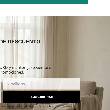
 DE DESCUENTO
ILORD y manténgase siempre
promociones.
SUSCRIBIRSE
d
y acepto recibir el boletín de noticias.