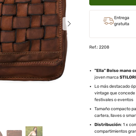
Entrega
Siguiente
gratuita
Ref.: 2208
"Ella" Bolso mano 
joven marca
STILOR
Lo más destacado óptic
vintage que concede un
festivales o eventos
Tamaño compacto para
cartera, llaves o sma
Distribución
: 1 x co
compartimientos grande