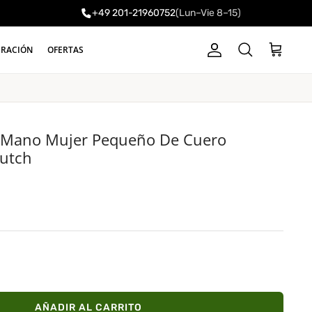
+49 201-21960752
(Lun–Vie 8–15)
a
IRACIÓN
OFERTAS
Cuenta
Carrito
Buscar
De Mano Mujer Pequeño De Cuero
lutch
AÑADIR AL CARRITO