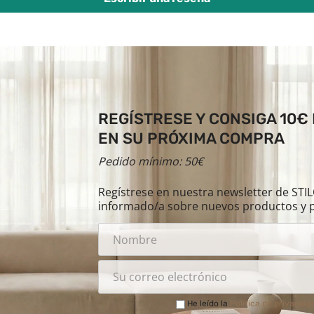
REGÍSTRESE Y CONSIGA 10€
EN SU PRÓXIMA COMPRA
Pedido mínimo: 50€
Regístrese en nuestra newsletter de ST
informado/a sobre nuevos productos y 
He leído la
Política de privacida