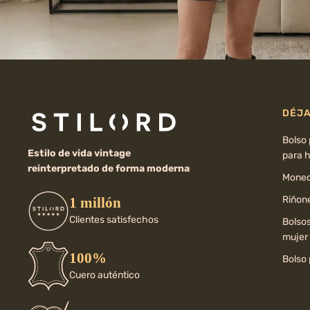
DÉJA
Bolso
Estilo de vida vintage
para 
reinterpretado de forma moderna
Moned
Riñone
1 millón
Clientes satisfechos
Bolso
mujer
100%
Bolso 
Cuero auténtico