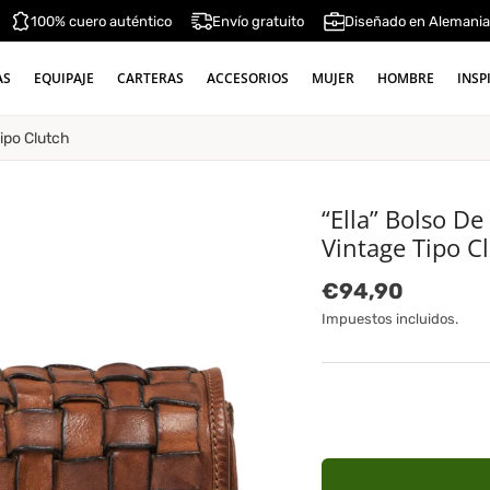
100% cuero auténtico
Envío gratuito
Diseñado en Alemani
AS
EQUIPAJE
CARTERAS
ACCESORIOS
MUJER
HOMBRE
INSP
ipo Clutch
“Ella” Bolso 
Vintage Tipo C
Precio normal
€94,90
Impuestos incluidos.