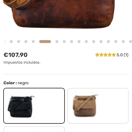
Precio normal
€107,90
5.0 (1)
Impuestos incluidos.
Color :
negro
negro
torino - marrón