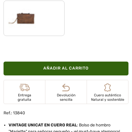
vinto - marrón
AÑADIR AL CARRITO
Entrega
Devolución
Cuero auténtico
gratuita
sencilla
Natural y sostenible
Ref.: 13840
VINTAGE UNICAT EN CUERO REAL
: Bolso de hombro
"Mariette" para señoras pequeño - ¡el must-have atemporal