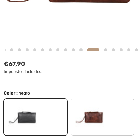
Precio normal
€67,90
Impuestos incluidos.
Color :
negro
negro
roma - cognac