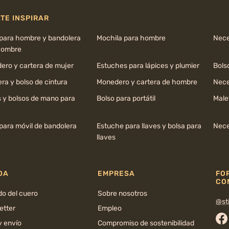
TE INSPIRAR
 para hombre y bandolera
Mochila para hombre
Nece
hombre
ero y cartera de mujer
Estuches para lápices y plumier
Bols
ra y bolso de cintura
Monedero y cartera de hombre
Nece
s y bolsos de mano para
Bolso para portátil
Male
para móvil de bandolera
Estuche para llaves y bolsa para
Nece
llaves
DA
EMPRESA
FO
CO
do del cuero
Sobre nosotros
@sti
etter
Empleo
y envío
Compromiso de sostenibilidad
Fa