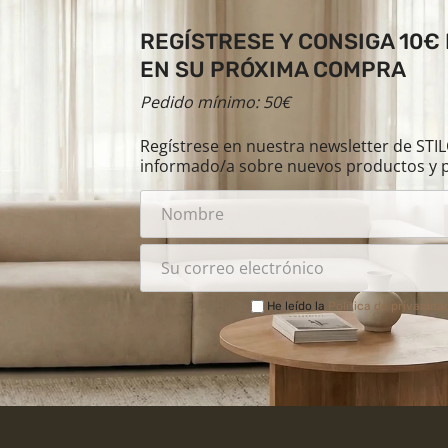
REGÍSTRESE Y CONSIGA 10€
EN SU PRÓXIMA COMPRA
Pedido mínimo: 50€
Regístrese en nuestra newsletter de ST
informado/a sobre nuevos productos y 
He leído la
Política de privacida