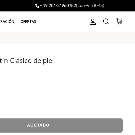
+49 201-21960752
(Lun–Vie 8–15)
a
IRACIÓN
OFERTAS
Cuenta
Carrito
Buscar
ín Clásico de piel
AGOTADO