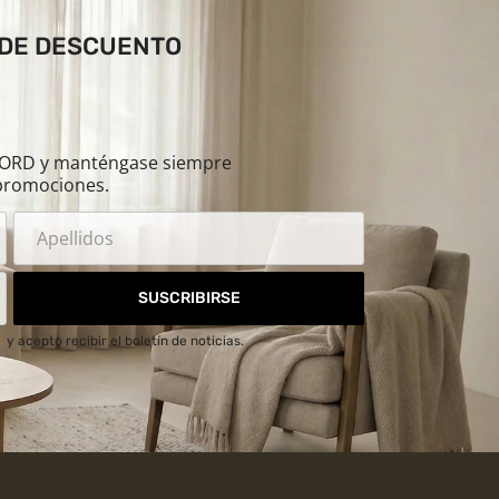
 DE DESCUENTO
ILORD y manténgase siempre
promociones.
SUSCRIBIRSE
d
y acepto recibir el boletín de noticias.