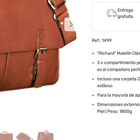
Entrega
gratuita
Siguiente
Ref.: 1499
"Richard" Maletín Clá
2 x compartimiento pr
es el compañero perfe
Incluso una carpeta D
estiloso
Para la mayoría de ap
Dimensiones externos:
Piel | Peso: 1850g