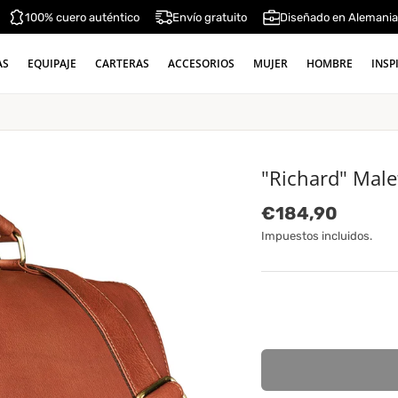
100% cuero auténtico
Envío gratuito
Diseñado en Alemani
AS
EQUIPAJE
CARTERAS
ACCESORIOS
MUJER
HOMBRE
INSP
"Richard" Malet
Precio normal
€184,90
Impuestos incluidos.