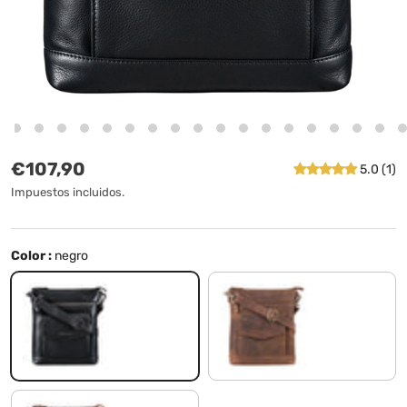
Precio normal
€107,90
5.0 (1)
Impuestos incluidos.
Color :
negro
negro
marrón - medio