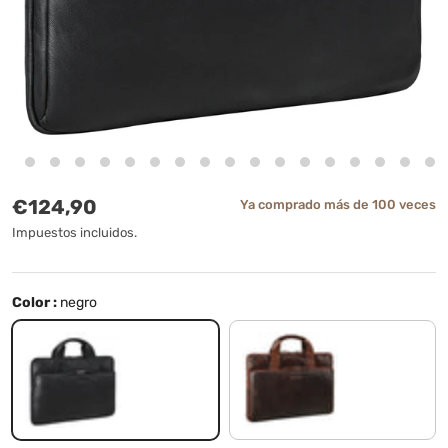
Precio normal
€124,90
Ya comprado más de 100 veces
Impuestos incluidos.
Color :
negro
negro
kansas - marrón