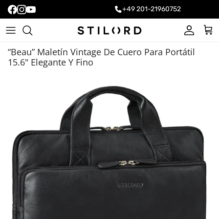
+49 201-21960752
Cuenta
Carr
“Beau” Maletín Vintage De Cuero Para Portátil
15.6" Elegante Y Fino