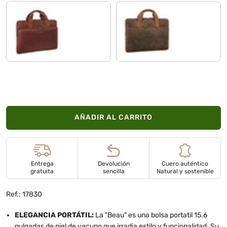
cognac-marrón
calais - marrón
AÑADIR AL CARRITO
Entrega
Devolución
Cuero auténtico
gratuita
sencilla
Natural y sostenible
Ref.: 17830
ELEGANCIA PORTÁTIL:
La "Beau" es una bolsa portatil 15.6
pulgadas de piel de vacuno que irradia estilo y funcionalidad. Su