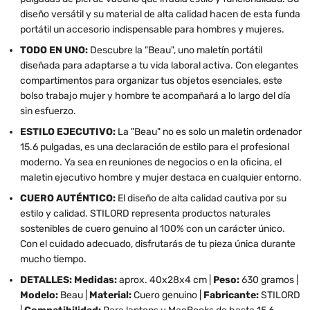
diseño versátil y su material de alta calidad hacen de esta funda
portátil un accesorio indispensable para hombres y mujeres.
TODO EN UNO:
Descubre la "Beau", uno maletín portátil
diseñada para adaptarse a tu vida laboral activa. Con elegantes
compartimentos para organizar tus objetos esenciales, este
bolso trabajo mujer y hombre te acompañará a lo largo del día
sin esfuerzo.
ESTILO EJECUTIVO:
La "Beau" no es solo un maletin ordenador
15.6 pulgadas, es una declaración de estilo para el profesional
moderno. Ya sea en reuniones de negocios o en la oficina, el
maletin ejecutivo hombre y mujer destaca en cualquier entorno.
CUERO AUTÉNTICO:
El diseño de alta calidad cautiva por su
estilo y calidad. STILORD representa productos naturales
sostenibles de cuero genuino al 100% con un carácter único.
Con el cuidado adecuado, disfrutarás de tu pieza única durante
mucho tiempo.
DETALLES: Medidas:
aprox. 40x28x4 cm |
Peso:
630 gramos |
Modelo:
Beau |
Material:
Cuero genuino |
Fabricante:
STILORD