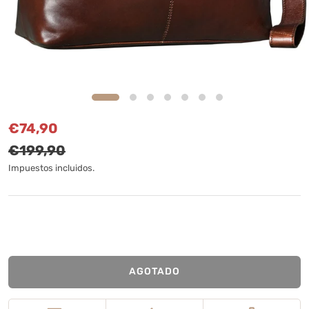
Precio de venta
Precio normal
€74,90
€199,90
Impuestos incluidos.
AGOTADO