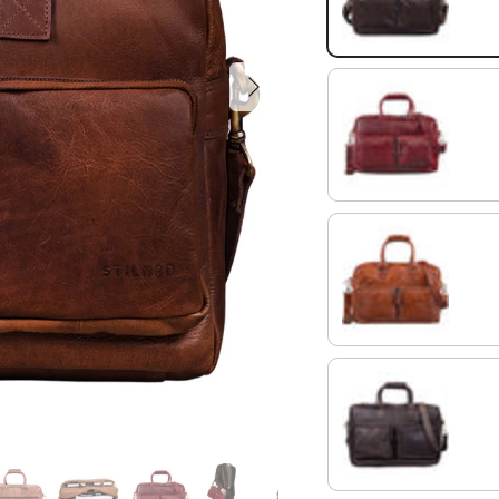
Siguiente
rosso
cognac - brillante
marrón oscuro - opac