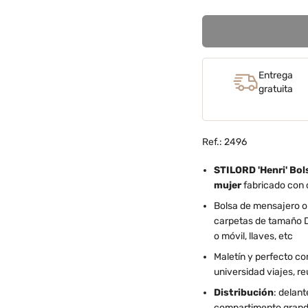
Entrega
gratuita
Ref.: 2496
STILORD 'Henri' Bols
mujer
fabricado con c
Bolsa de mensajero o
carpetas de tamaño DI
o móvil, llaves, etc
Maletín y perfecto co
universidad viajes, re
Distribución
: delan
compartimento grande 