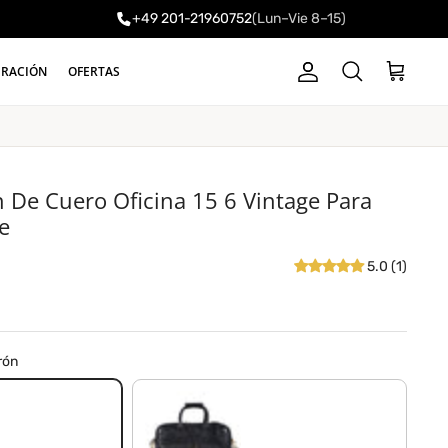
+49 201-21960752
(Lun–Vie 8–15)
a
IRACIÓN
OFERTAS
Cuenta
Carrito
Buscar
n De Cuero Oficina 15 6 Vintage Para
e
5.0 (1)
rón
negro