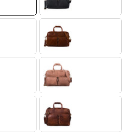
marrón antico
silla - marrón
o
cognac marrón oscuro