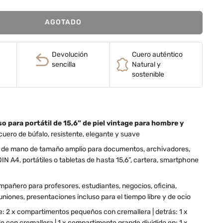
AGOTADO
Devolución
Cuero auténtico
sencilla
Natural y
sostenible
o para portátil de 15,6” de piel vintage para hombre y
uero de búfalo, resistente, elegante y suave
 de mano de tamaño amplio para documentos, archivadores,
N A4, portátiles o tabletas de hasta 15,6”, cartera, smartphone
mpañero para profesores, estudiantes, negocios, oficina,
uniones, presentaciones incluso para el tiempo libre y de ocio
te: 2 x compartimentos pequeños con cremallera | detrás: 1 x
con cremallera | 1 x compartimento grande dividido en: 1 x