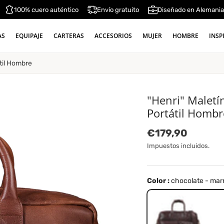
100% cuero auténtico
Envío gratuito
Diseñado en Alemani
AS
EQUIPAJE
CARTERAS
ACCESORIOS
MUJER
HOMBRE
INSP
átil Hombre
"Henri" Maletí
Portátil Hombr
Precio normal
€179,90
Impuestos incluidos.
Color :
chocolate - mar
chocolate - marrón