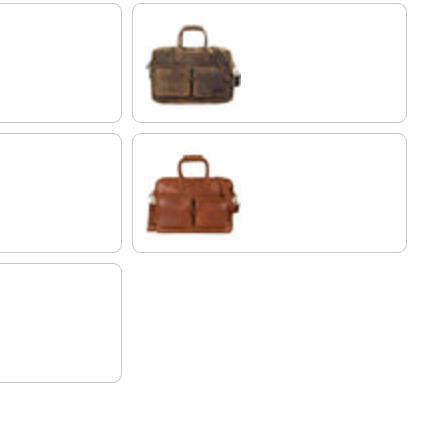
colorado - marrón
maraska - marrón