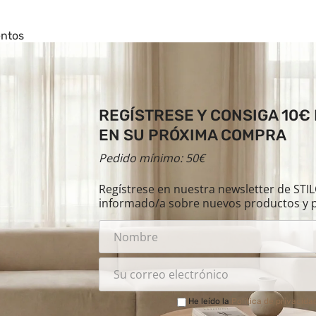
entos
REGÍSTRESE Y CONSIGA 10€
EN SU PRÓXIMA COMPRA
Pedido mínimo: 50€
Regístrese en nuestra newsletter de ST
informado/a sobre nuevos productos y 
He leído la
Política de privacida