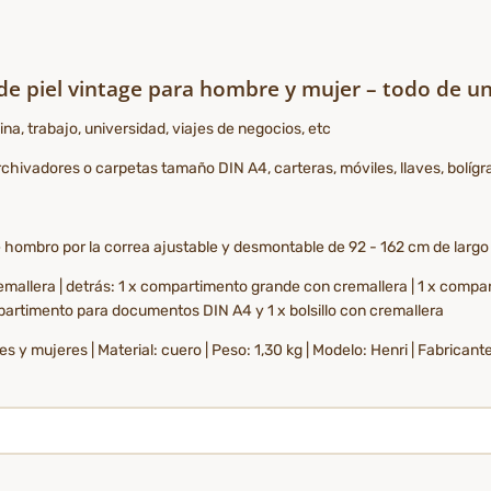
 de piel vintage para hombre y mujer – todo de un
na, trabajo, universidad, viajes de negocios, etc
chivadores o carpetas tamaño DIN A4, carteras, móviles, llaves, bolígra
hombro por la correa ajustable y desmontable de 92 - 162 cm de largo
allera | detrás: 1 x compartimento grande con cremallera | 1 x compar
compartimento para documentos DIN A4 y 1 x bolsillo con cremallera
s y mujeres | Material: cuero | Peso: 1,30 kg | Modelo: Henri | Fabrican