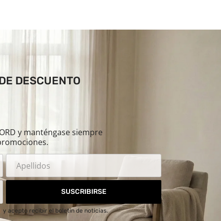
 DE DESCUENTO
ILORD y manténgase siempre
promociones.
SUSCRIBIRSE
d
y acepto recibir el boletín de noticias.