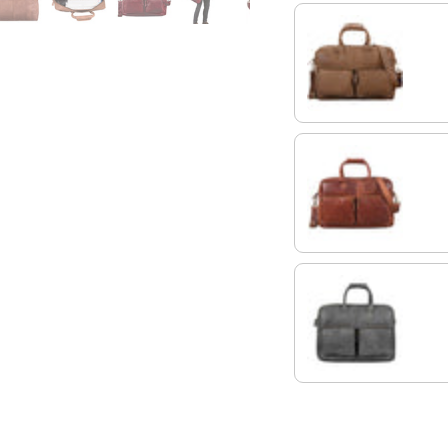
cognac - marrón claro
cognac-marrón
antracita