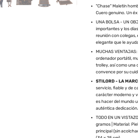
"Chase" Maletín homb
Cuero genuino. Un éxi
UNA BOLSA - UN OBJE
importantes y los día
reunión con colegas, 
elegante que le ayuda
MUCHAS VENTAJAS: Un
ordenador portátil, m
trolley, así como una
convence por su cuida
STILORD - LA MARC
servicio, fiable y de
carácter moderno y v
es hacer del mundo u
auténtica dedicación
TODO EN UN VISTAZO: 
gramos | Material: Pi
principal (sin acolc
(34 x 25 cm)