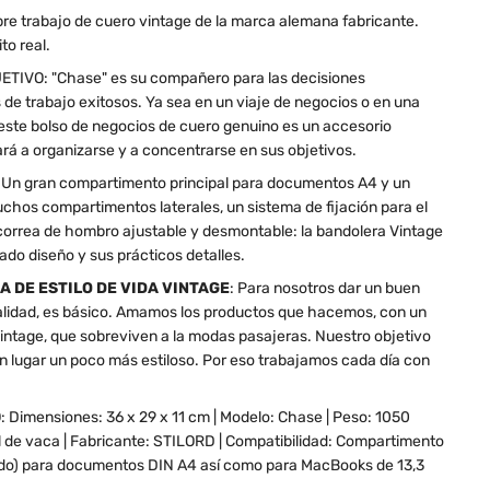
re trabajo de cuero vintage de la marca alemana fabricante.
to real.
TIVO: "Chase" es su compañero para las decisiones
s de trabajo exitosos. Ya sea en un viaje de negocios o en una
este bolso de negocios de cuero genuino es un accesorio
rá a organizarse y a concentrarse en sus objetivos.
 gran compartimento principal para documentos A4 y un
uchos compartimentos laterales, un sistema de fijación para el
 correa de hombro ajustable y desmontable: la bandolera Vintage
do diseño y sus prácticos detalles.
A DE ESTILO DE VIDA VINTAGE
: Para nosotros dar un buen
 calidad, es básico. Amamos los productos que hacemos, con un
intage, que sobreviven a la modas pasajeras. Nuestro objetivo
n lugar un poco más estiloso. Por eso trabajamos cada día con
.
Dimensiones: 36 x 29 x 11 cm | Modelo: Chase | Peso: 1050
el de vaca | Fabricante: STILORD | Compatibilidad: Compartimento
hado) para documentos DIN A4 así como para MacBooks de 13,3