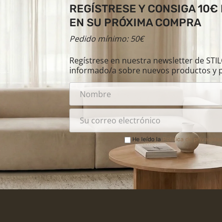
REGÍSTRESE Y CONSIGA 10€
EN SU PRÓXIMA COMPRA
Pedido mínimo: 50€
Regístrese en nuestra newsletter de ST
informado/a sobre nuevos productos y 
He leído la
Política de privacida