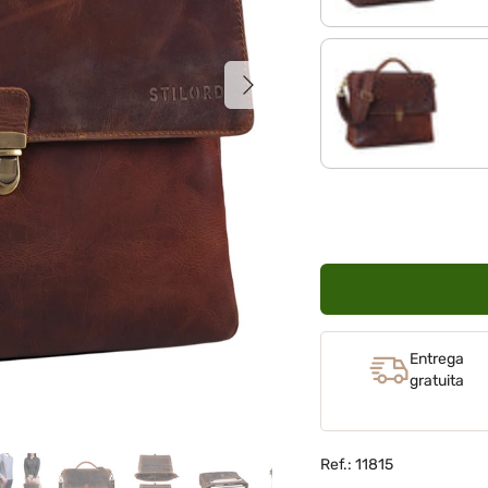
Siguiente
florida - marrón
Entrega
gratuita
Ref.: 11815