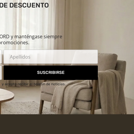
 DE DESCUENTO
ILORD y manténgase siempre
promociones.
SUSCRIBIRSE
d
y acepto recibir el boletín de noticias.