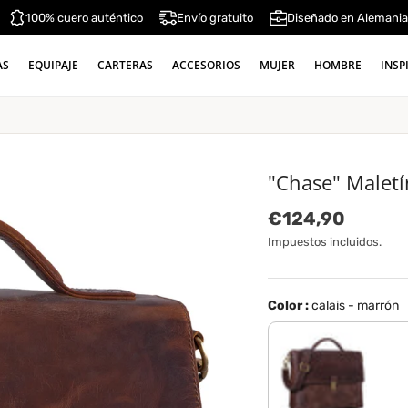
100% cuero auténtico
Envío gratuito
Diseñado en Alemani
AS
EQUIPAJE
CARTERAS
ACCESORIOS
MUJER
HOMBRE
INSP
"Chase" Maletí
Precio normal
€124,90
Impuestos incluidos.
Color :
calais - marrón
lyon - marrón