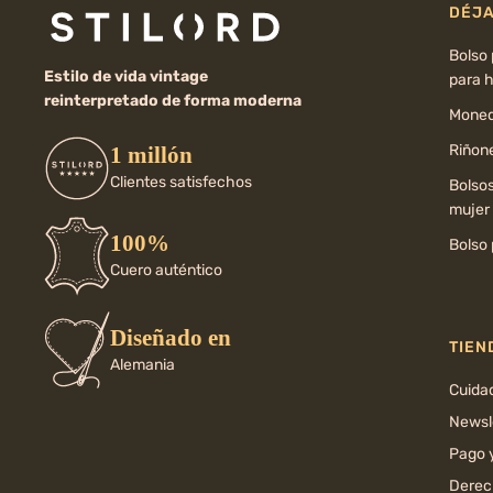
DÉJA
Bolso
Estilo de vida vintage
para 
reinterpretado de forma moderna
Moned
Riñone
1 millón
Clientes satisfechos
Bolso
mujer
100%
Bolso 
Cuero auténtico
Diseñado en
TIEN
Alemania
Cuida
Newsl
Pago 
Derec