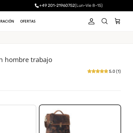
+49 201-21960752
(Lun–Vie 8–15)
a
IRACIÓN
OFERTAS
Cuenta
Carrito
Buscar
n hombre trabajo
5.0 (1)
calais - marrón