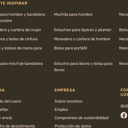
TE INSPIRAR
 para hombre y bandolera
Mochila para hombre
Nece
hombre
ero y cartera de mujer
Estuches para lápices y plumier
Bols
ra y bolso de cintura
Monedero y cartera de hombre
Nece
s y bolsos de mano para
Bolso para portátil
Male
para móvil de bandolera
Estuche para llaves y bolsa para
Nece
llaves
DA
EMPRESA
FO
CO
do del cuero
Sobre nosotros
@sti
etter
Empleo
y envío
Compromiso de sostenibilidad
Fa
ho de desistimiento
Protección de datos