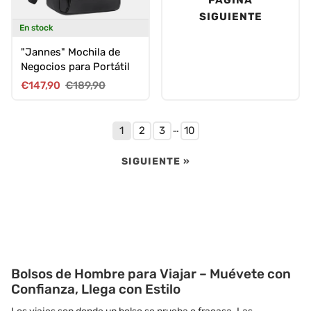
SIGUIENTE
En stock
"Jannes" Mochila de
Negocios para Portátil
Precio de venta
Precio normal
€147,90
€189,90
…
1
2
3
10
SIGUIENTE »
Bolsos de Hombre para Viajar – Muévete con
Confianza, Llega con Estilo