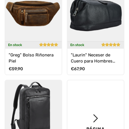
En stock
En stock
"Greg" Bolso Riñonera
"Laurin" Neceser de
Piel
Cuero para Hombres
Grande Estuche de Aseo
Precio normal
Precio normal
€59,90
€67,90
Hombres
PÁGINA