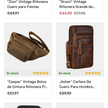
"Zion" Vintage Riñonera
"Orson" Vintage
Cuero para Fiestas
Riñonera Grande de
Cuero
Precio normal
Precio de venta
Precio normal
€49,97
€44,90
€77,90
En stock
En stock
"Caspar" Vintage Bolso
„Asher“ Cartera De
de Cintura Riñonera Piel
Cuero Para Hombre
Auténtica
Vintage Bandolera Para
Precio normal
Precio normal
€57,97
€59,90
Celular