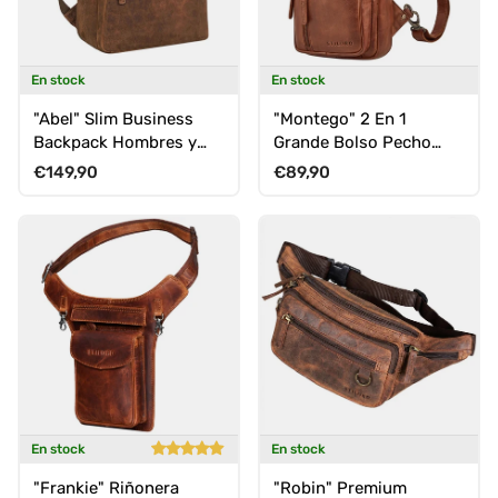
En stock
En stock
"Abel" Slim Business
"Montego" 2 En 1
Backpack Hombres y
Grande Bolso Pecho
Mujeres
Hombre de Piel Genuino
Precio normal
Precio normal
€149,90
€89,90
En stock
En stock
"Frankie" Riñonera
"Robin" Premium