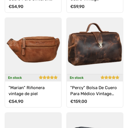
Pequeña Bolsa Para
Precio normal
Precio normal
€54,90
€59,90
Teléfono
En stock
En stock
"Marian" Riñonera
"Percy" Bolsa De Cuero
vintage de piel
Para Médico Vintage
Maletín Doctor Negocios
Precio normal
Precio normal
€54,90
€159,00