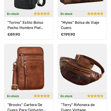
En stock
En stock
"Torino" Estilo Bolso
"Myles" Bolsa de Viaje
Pecho Hombre Piel
Cuero
Crossbody Bag para
Precio normal
Precio normal
€89,90
€199,90
Tablet de 8,3 Pulgadas
En stock
En stock
"Brooks" Cartera De
"Terry" Riñonera de
Cuero Para Cinturón
Cuero Vintage