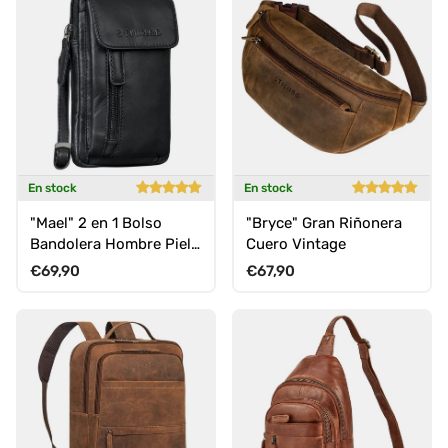
En stock
En stock
"Mael" 2 en 1 Bolso
"Bryce" Gran Riñonera
Bandolera Hombre Piel
Cuero Vintage
Pequeño Bolso Cintura
Precio normal
Precio normal
€69,90
€67,90
para Móvil