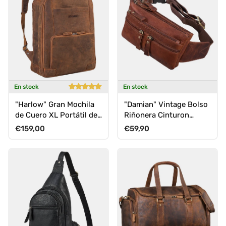
En stock
En stock
"Harlow" Gran Mochila
"Damian" Vintage Bolso
de Cuero XL Portátil de
Riñonera Cinturon
15 - 17 Pulgadas para
Cuero
Precio normal
Precio normal
€159,00
€59,90
Hombres