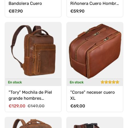
Bandolera Cuero
Riñonera Cuero Hombre
Vintage con 6
Precio normal
Precio normal
€87,90
€59,90
Cremalleras para
Smartphone Viaje
Festival
En stock
En stock
"Tory" Mochila de Piel
"Corse" neceser cuero
grande hombres
XL
mujeres
Precio de venta
Precio normal
Precio normal
€129,00
€149,00
€69,00