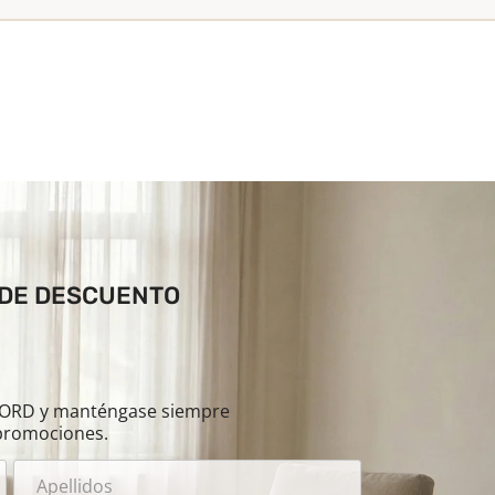
 DE DESCUENTO
ILORD y manténgase siempre
promociones.