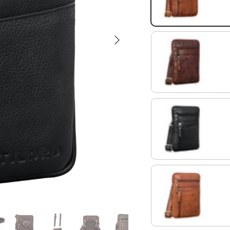
Siguiente
porto - marrón
negro
texas - marrón