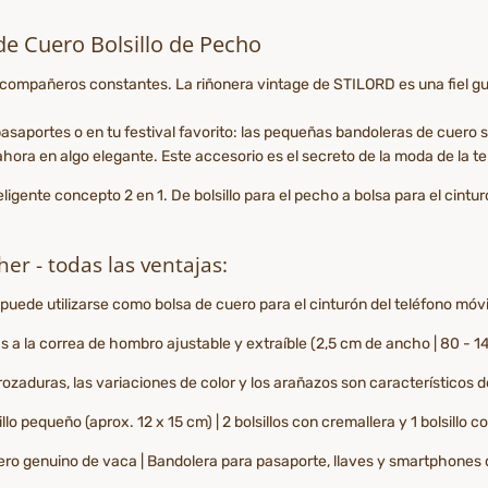
e Cuero Bolsillo de Pecho
on compañeros constantes. La riñonera vintage de STILORD es una fiel g
e pasaportes o en tu festival favorito: las pequeñas bandoleras de cuero
 ahora en algo elegante. Este accesorio es el secreto de la moda de la t
gente concepto 2 en 1. De bolsillo para el pecho a bolsa para el cintur
er - todas las ventajas:
 puede utilizarse como bolsa de cuero para el cinturón del teléfono móvi
 a la correa de hombro ajustable y extraíble (2,5 cm de ancho | 80 - 1
zaduras, las variaciones de color y los arañazos son característicos de
lo pequeño (aprox. 12 x 15 cm) | 2 bolsillos con cremallera y 1 bolsillo co
cuero genuino de vaca | Bandolera para pasaporte, llaves y smartphone