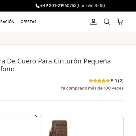
+49 201-21960752
(Lun–Vie 8–15)
a
IRACIÓN
OFERTAS
Cuenta
Carrito
Buscar
era De Cuero Para Cinturón Pequeña
éfono
5.0 (2)
Ya comprado más de 100 veces
zamora - marrón