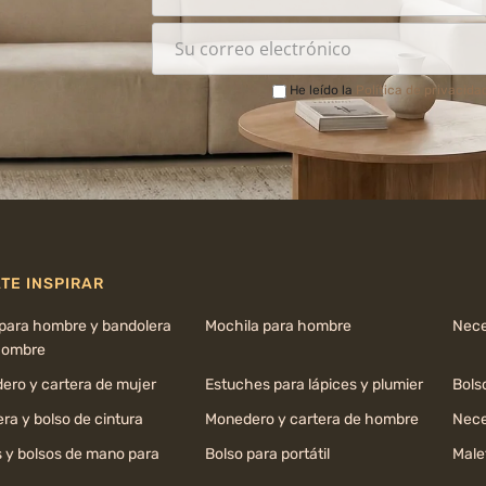
He leído la
Política de privacida
TE INSPIRAR
 para hombre y bandolera
Mochila para hombre
Nece
hombre
ero y cartera de mujer
Estuches para lápices y plumier
Bols
ra y bolso de cintura
Monedero y cartera de hombre
Nece
s y bolsos de mano para
Bolso para portátil
Male