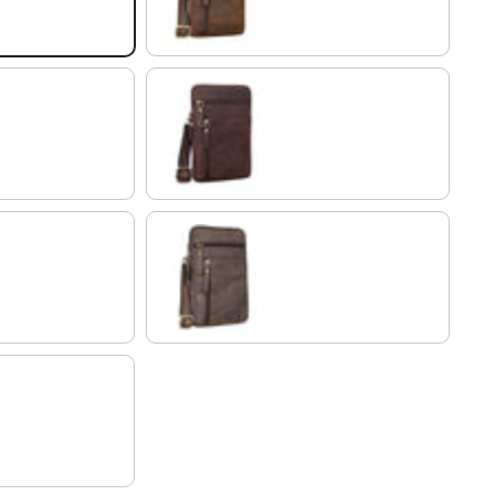
montero - marrón
colorado - marrón