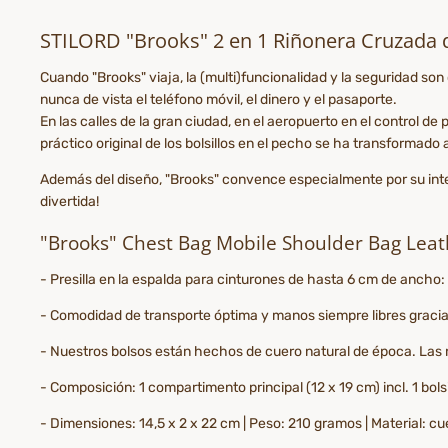
STILORD "Brooks" 2 en 1 Riñonera Cruzada d
Cuando "Brooks" viaja, la (multi)funcionalidad y la seguridad s
nunca de vista el teléfono móvil, el dinero y el pasaporte.
En las calles de la gran ciudad, en el aeropuerto en el control d
práctico original de los bolsillos en el pecho se ha transformado
Además del diseño, "Brooks" convence especialmente por su inteli
divertida!
"Brooks" Chest Bag Mobile Shoulder Bag Leath
- Presilla en la espalda para cinturones de hasta 6 cm de ancho:
- Comodidad de transporte óptima y manos siempre libres gracias
- Nuestros bolsos están hechos de cuero natural de época. Las ro
- Composición: 1 compartimento principal (12 x 19 cm) incl. 1 bolsil
- Dimensiones: 14,5 x 2 x 22 cm | Peso: 210 gramos | Material: 