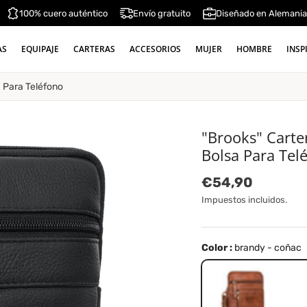
100% cuero auténtico
Envío gratuito
Diseñado en Alemani
AS
EQUIPAJE
CARTERAS
ACCESORIOS
MUJER
HOMBRE
INSP
 Para Teléfono
"Brooks" Cart
Bolsa Para Tel
Precio normal
€54,90
Impuestos incluidos.
Color :
brandy - coñac
brandy - coñac