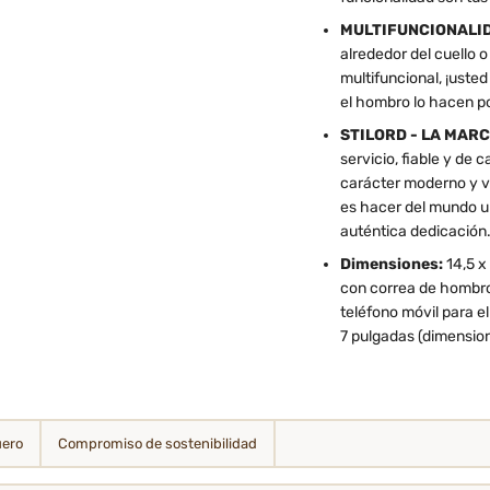
MULTIFUNCIONALID
alrededor del cuello
multifuncional, ¡usted
el hombro lo hacen po
STILORD - LA MARC
servicio, fiable y de
carácter moderno y v
es hacer del mundo u
auténtica dedicación
Dimensiones:
14,5 x
con correa de hombro
teléfono móvil para el
7 pulgadas (dimensi
uero
Compromiso de sostenibilidad