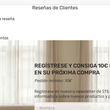
Reseñas de Clientes
a reseña
entos
REGÍSTRESE Y CONSIGA 10€
EN SU PRÓXIMA COMPRA
Pedido mínimo: 50€
Regístrese en nuestra newsletter de ST
informado/a sobre nuevos productos y 