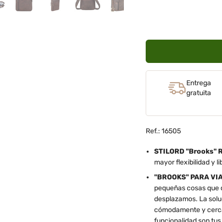
Entrega
gratuita
Ref.: 16505
STILORD "Brooks" R
mayor flexibilidad y li
"BROOKS" PARA VI
pequeñas cosas que 
desplazamos. La soluc
cómodamente y cerca d
funcionalidad son tus