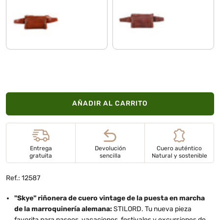
texas - marrón
porto - marrón
AÑADIR AL CARRITO
Entrega
Devolución
Cuero auténtico
gratuita
sencilla
Natural y sostenible
Ref.: 12587
"Skye" riñonera de cuero vintage de la puesta en marcha
de la marroquinería alemana:
STILORD. Tu nueva pieza
favorita para paseos, vacaciones, festivales y excursiones de