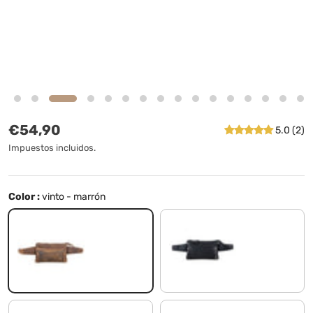
Precio normal
€54,90
5.0 (2)
Impuestos incluidos.
Color :
vinto - marrón
vinto - marrón
negro