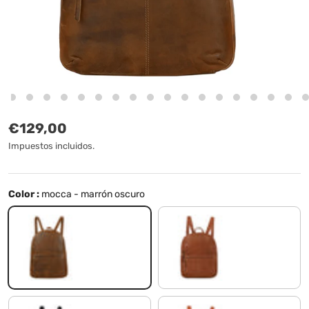
Precio normal
€129,00
Impuestos incluidos.
Color :
mocca - marrón oscuro
mocca - marrón oscuro
mocca - marrón