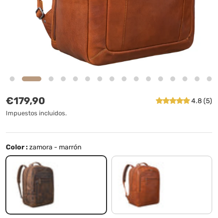
Precio normal
€179,90
4.8 (5)
Impuestos incluidos.
Color :
zamora - marrón
zamora - marrón
maraska - marrón