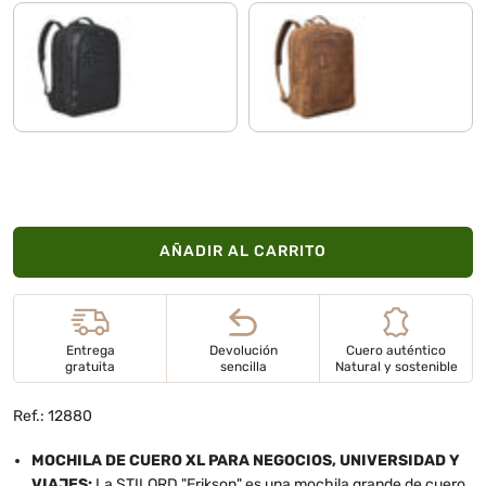
negro
tan marrón - oscuro
AÑADIR AL CARRITO
Entrega
Devolución
Cuero auténtico
gratuita
sencilla
Natural y sostenible
Ref.: 12880
MOCHILA DE CUERO XL PARA NEGOCIOS, UNIVERSIDAD Y
VIAJES:
La STILORD "Erikson" es una mochila grande de cuero