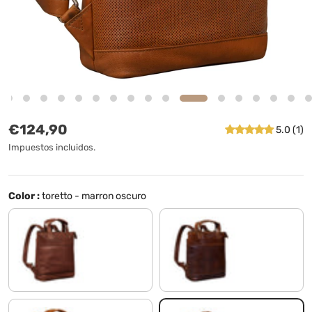
Precio normal
€124,90
5.0 (1)
Impuestos incluidos.
Color :
toretto - marron oscuro
sila - marrón
torres - marrón