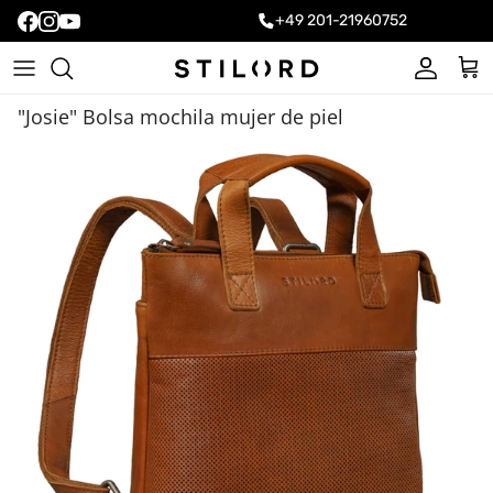
+49 201-21960752
Cuenta
Carr
"Josie" Bolsa mochila mujer de piel