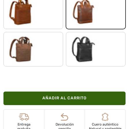
mesh - marrón
toretto - marron oscuro
tarragona - marrón
negro
AÑADIR AL CARRITO
Entrega
Devolución
Cuero auténtico
gratuita
sencilla
Natural y sostenible