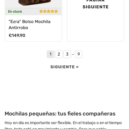
SIGUIENTE
En stock
"Ezra" Bolso Mochila
Antirrobo
Precio normal
€149,90
…
1
2
3
9
SIGUIENTE »
Mochilas pequeñas: tus fieles compañeras
Hoy en día es importante ser flexible. En el trabajo o en el tiempo