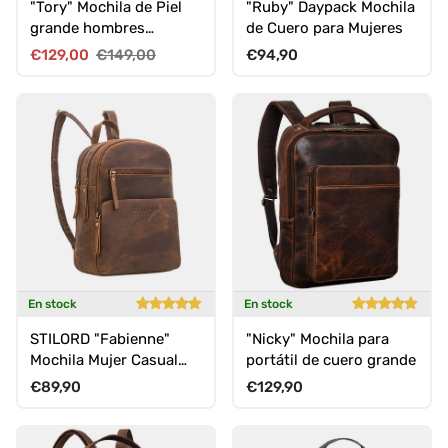
"Tory" Mochila de Piel
"Ruby" Daypack Mochila
grande hombres
de Cuero para Mujeres
mujeres
Precio de venta
Precio normal
Precio normal
€129,00
€149,00
€94,90
En stock
En stock
STILORD "Fabienne"
"Nicky" Mochila para
Mochila Mujer Casual
portátil de cuero grande
Pequeña
Precio normal
Precio normal
€89,90
€129,90