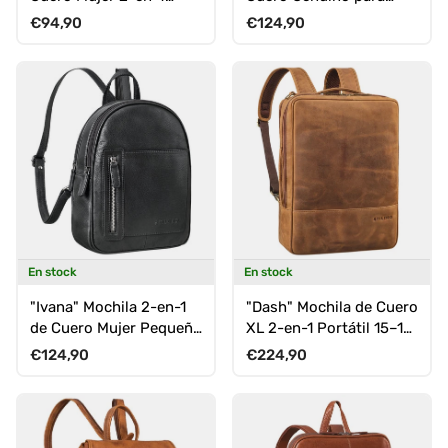
Mochila y Bandolera
Mujer Vintage
Precio normal
Precio normal
€94,90
€124,90
En stock
En stock
"Ivana" Mochila 2-en-1
"Dash" Mochila de Cuero
de Cuero Mujer Pequeña
XL 2-en-1 Portátil 15–16
Sling Antirrobo
Pulgadas Unisex
Precio normal
Precio normal
€124,90
€224,90