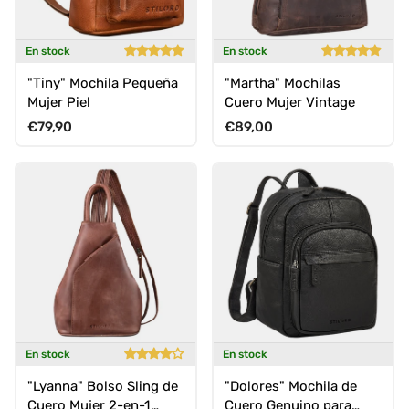
En stock
En stock
"Tiny" Mochila Pequeña
"Martha" Mochilas
Mujer Piel
Cuero Mujer Vintage
Precio normal
Precio normal
€79,90
€89,00
En stock
En stock
"Lyanna" Bolso Sling de
"Dolores" Mochila de
Cuero Mujer 2-en-1
Cuero Genuino para