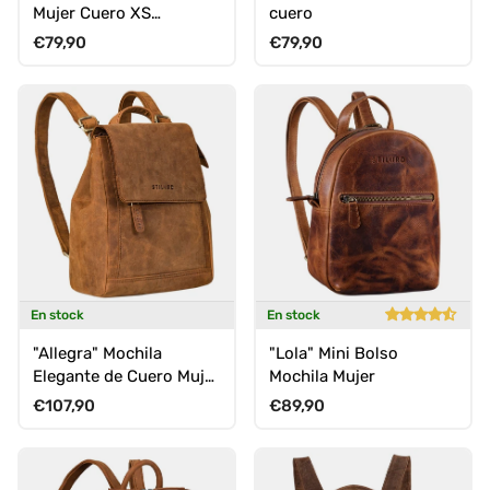
Mujer Cuero XS
cuero
Pequeña City Backpack
Precio normal
Precio normal
€79,90
€79,90
En stock
En stock
"Allegra" Mochila
"Lola" Mini Bolso
Elegante de Cuero Mujer
Mochila Mujer
Pequeña Estilo Vintage
Precio normal
Precio normal
€107,90
€89,90