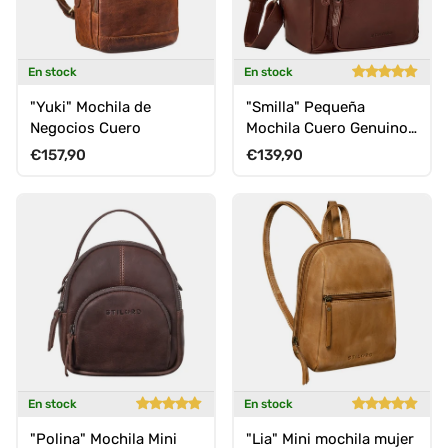
En stock
En stock
"Yuki" Mochila de
"Smilla" Pequeña
Negocios Cuero
Mochila Cuero Genuino
para Mujer
Precio normal
Precio normal
€157,90
€139,90
En stock
En stock
"Polina" Mochila Mini
"Lia" Mini mochila mujer