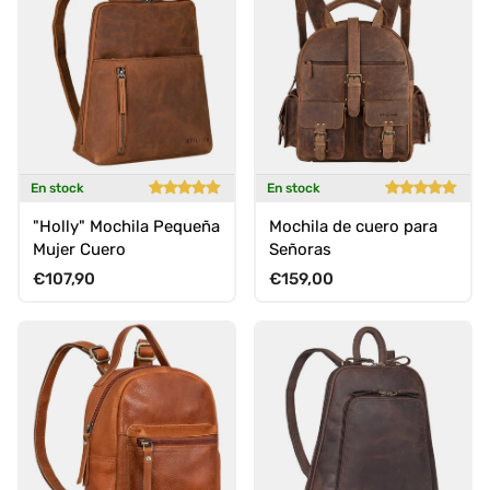
En stock
En stock
"Holly" Mochila Pequeña
Mochila de cuero para
Mujer Cuero
Señoras
Precio normal
Precio normal
€107,90
€159,00