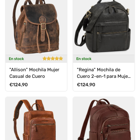
En stock
En stock
"Allison" Mochila Mujer
"Regina" Mochila de
Casual de Cuero
Cuero 2-en-1 para Mujer
Pequeña Bolso y
Precio normal
Precio normal
€124,90
€124,90
Mochila