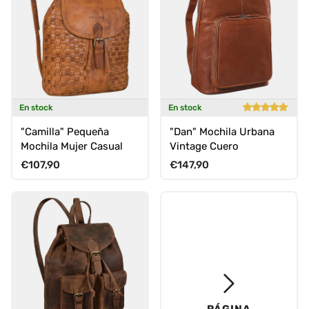
En stock
En stock
"Camilla" Pequeña
"Dan" Mochila Urbana
Mochila Mujer Casual
Vintage Cuero
Precio normal
Precio normal
€107,90
€147,90
PÁGINA