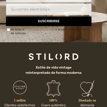
SUSCRIBIRSE
He leído la
Política de privacidad
y acepto recibir el boletín
de noticias.
Estilo de vida vintage
reinterpretado de forma moderna
1 millón
100%
Diseñado en
Clientes satisfechos
Cuero auténtico
Alemania