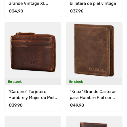
Grande Vintage XL
billetera de piel vintage
Monedero Billetera
Precio normal
Precio normal
€34,90
€37,90
Hombre
En stock
En stock
"Cardino" Tarjetero
"Knox" Grande Carteras
Hombre y Mujer de Piel
para Hombre Piel con
Auténtica Tamaño
Protección RFID y
Precio normal
Precio normal
€39,90
€49,90
Compacto con RFID
Monedero