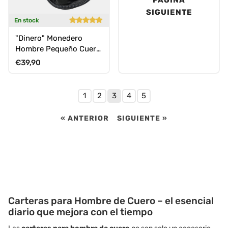
SIGUIENTE
En stock
"Dinero" Monedero
Hombre Pequeño Cuero
con Compartimento
Precio normal
€39,90
para Monedas y Billetes
1
2
3
4
5
« ANTERIOR
SIGUIENTE »
Carteras para Hombre de Cuero – el esencial
diario que mejora con el tiempo