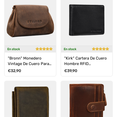
En stock
En stock
"Bronn" Monedero
"Kirk" Cartera De Cuero
Vintage De Cuero Para
Hombre RFID
Monedas Y Billetes
Protección Diseño
Precio normal
Precio normal
€32,90
€39,90
Pequeño
Clásico