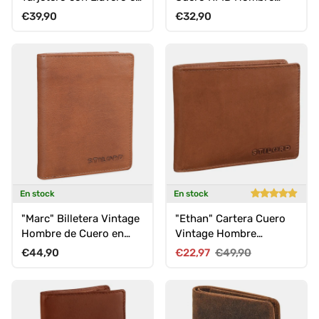
Cuero
Slim Monedero Tarjetero
Precio normal
Precio normal
€39,90
€32,90
En stock
En stock
"Marc" Billetera Vintage
"Ethan" Cartera Cuero
Hombre de Cuero en
Vintage Hombre
Caja de Regalo
Monedero Auténtico
Precio normal
Precio de venta
Precio normal
€44,90
€22,97
€49,90
Clásico