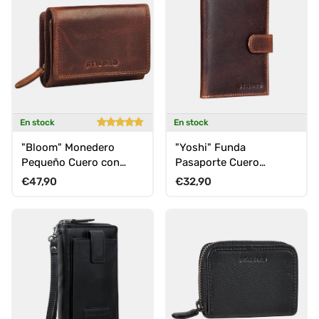
En stock
En stock
"Bloom" Monedero
"Yoshi" Funda
Pequeño Cuero con
Pasaporte Cuero
Cremallera Cartera
Tarjetas Monedero
Precio normal
Precio normal
€47,90
€32,90
Moderna Mujer
Organizador Viaje