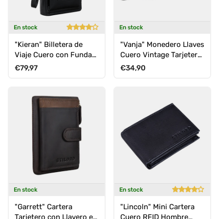
En stock
En stock
"Kieran" Billetera de
"Vanja" Monedero Llaves
Viaje Cuero con Funda
Cuero Vintage Tarjetero
para Móvil y Correa
Pequeño Unisex
Precio normal
Precio normal
€79,97
€34,90
Mano
En stock
En stock
"Garrett" Cartera
"Lincoln" Mini Cartera
Tarjetero con Llavero en
Cuero RFID Hombre