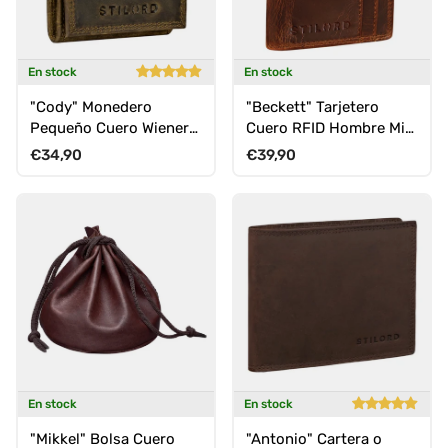
En stock
En stock
"Cody" Monedero
"Beckett" Tarjetero
Pequeño Cuero Wiener
Cuero RFID Hombre Mini
Box Con
Cartera Estilo Vintage
Precio normal
Precio normal
€34,90
€39,90
Compartimento Billetes
En stock
En stock
"Mikkel" Bolsa Cuero
"Antonio" Cartera o