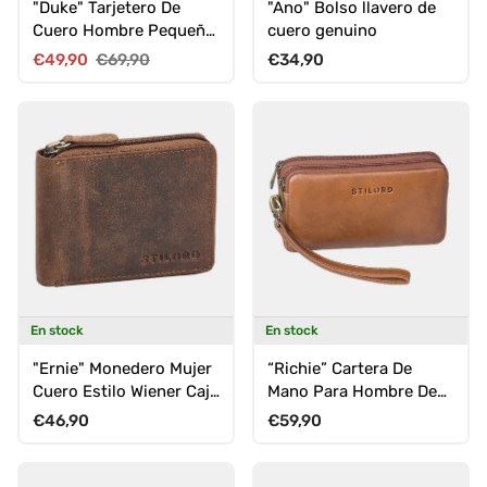
"Duke" Tarjetero De
"Ano" Bolso llavero de
Cuero Hombre Pequeña
cuero genuino
Cartera Con Protección
Precio de venta
Precio normal
Precio normal
€49,90
€69,90
€34,90
RFID
En stock
En stock
"Ernie" Monedero Mujer
“Richie” Cartera De
Cuero Estilo Wiener Caja
Mano Para Hombre De
Pequeña Cartera
Cuero Pequeña Bolsita
Precio normal
Precio normal
€46,90
€59,90