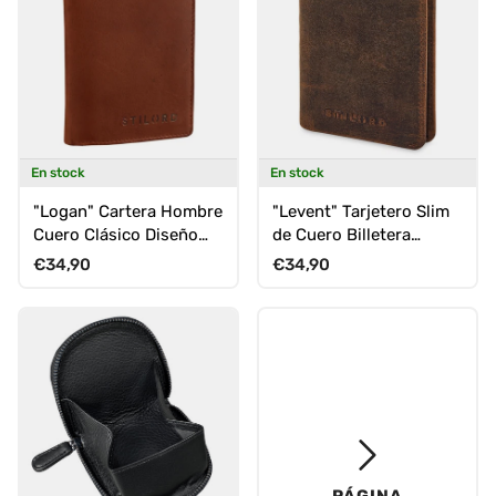
En stock
En stock
"Logan" Cartera Hombre
"Levent" Tarjetero Slim
Cuero Clásico Diseño
de Cuero Billetera
Elegante y Compacto
Pequeña de Piel
Precio normal
Precio normal
€34,90
€34,90
Auténtica
PÁGINA