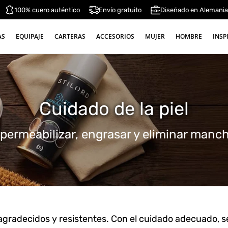
100% cuero auténtico
Envío gratuito
Diseñado en Alemani
AS
EQUIPAJE
CARTERAS
ACCESORIOS
MUJER
HOMBRE
INSP
Cuidado de la piel
permeabilizar, engrasar y eliminar manc
 agradecidos y resistentes. Con el cuidado adecuado, se