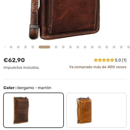
Precio normal
€62,90
5.0 (1)
Ya comprado más de 400 veces
Impuestos incluidos.
Color :
bergamo - marrón
bergamo - marrón
perugia - marrón