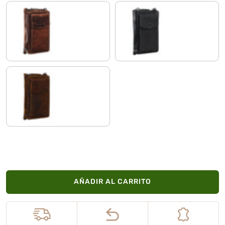
salerno - marrón
negro
luino - marrón
AÑADIR AL CARRITO