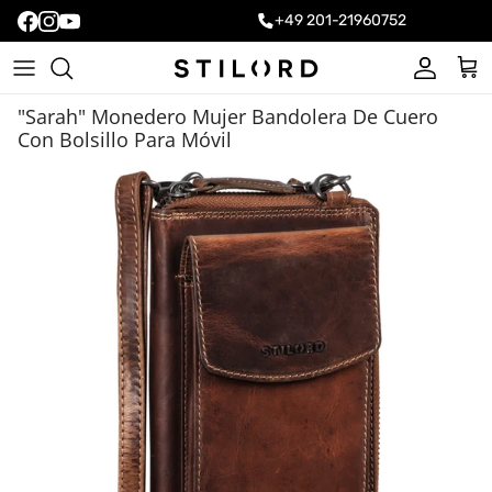
+49 201-21960752
Cuenta
Carr
"Sarah" Monedero Mujer Bandolera De Cuero
Con Bolsillo Para Móvil