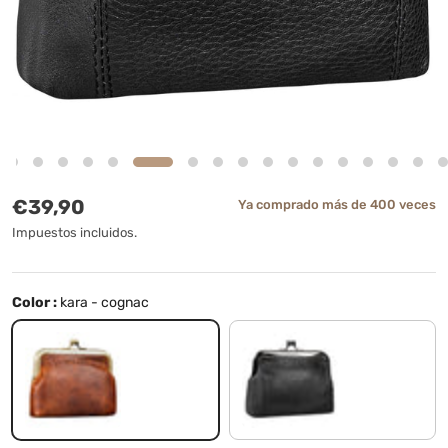
Precio normal
€39,90
Ya comprado más de 400 veces
Impuestos incluidos.
Color :
kara - cognac
kara - cognac
negro