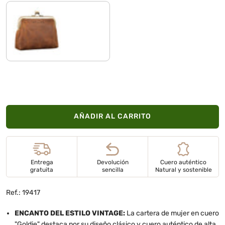
marrón - medio
AÑADIR AL CARRITO
Entrega
Devolución
Cuero auténtico
gratuita
sencilla
Natural y sostenible
Ref.: 19417
ENCANTO DEL ESTILO VINTAGE:
La cartera de mujer en cuero
"Goldie" destaca por su diseño clásico y cuero auténtico de alta