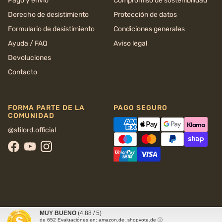
Pago y envío
Compromiso de sostenibilidad
Derecho de desistimiento
Protección de datos
Formulario de desistimiento
Condiciones generales
Ayuda / FAQ
Aviso legal
Devoluciones
Contacto
FORMA PARTE DE LA
PAGO SEGURO
COMUNIDAD
@stilord.official
Facebook
YouTube
Instagram
MUY BUENO
(4.88 / 5)
© 2026
STILORD
de
652
Evaluaciónes en: amazon.de, shopvote.de ⓘ