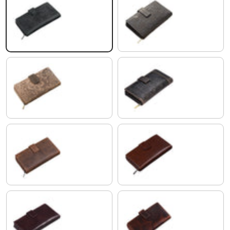
antracita
canyon - marrón
sepia - marrón
espresso - marrón
missouri - marrón
curtición vegetal marrón oscuro
espresso - marrón plain
milano - marrón