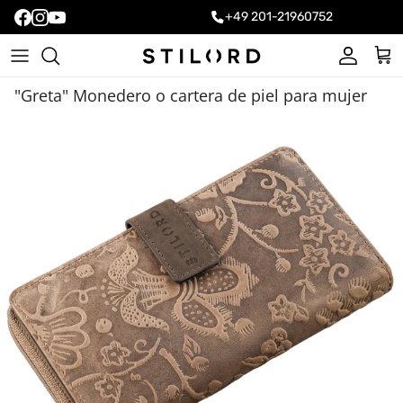
+49 201-21960752
Cuenta
Carr
"Greta" Monedero o cartera de piel para mujer