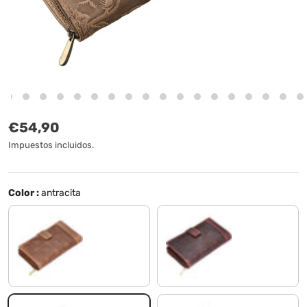
Precio normal
€54,90
Impuestos incluidos.
Color :
antracita
nevada - marrón
borgogna - marrón