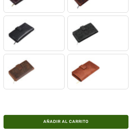
negro puro
negro floral
sepia - marrón puro
brandy - marrón
AÑADIR AL CARRITO