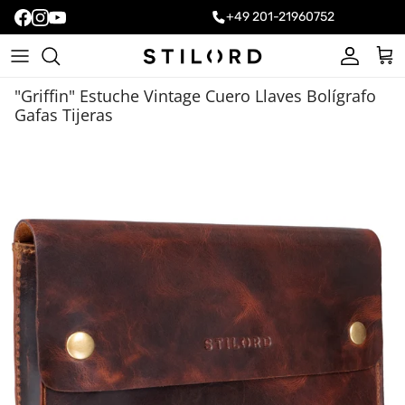
+49 201-21960752
Cuenta
Carr
"Griffin" Estuche Vintage Cuero Llaves Bolígrafo
Gafas Tijeras