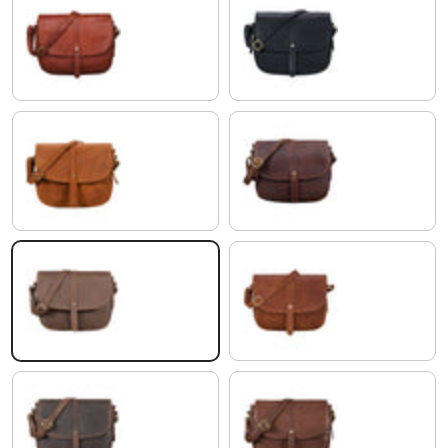
cognac - used
negro
marrón - arena
florida - marrón
havanna - marrón
arrona - marrón
zamora - marrón
maraska - marrón oscuro