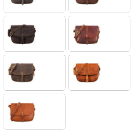
marrón - moscada
siena - marrón
calais - marrón
larino - marrón
cognac-marrón