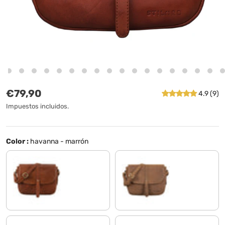
Precio normal
€79,90
4.9 (9)
Impuestos incluidos.
Color :
havanna - marrón
maraska - marrón
tan marrón - oscuro