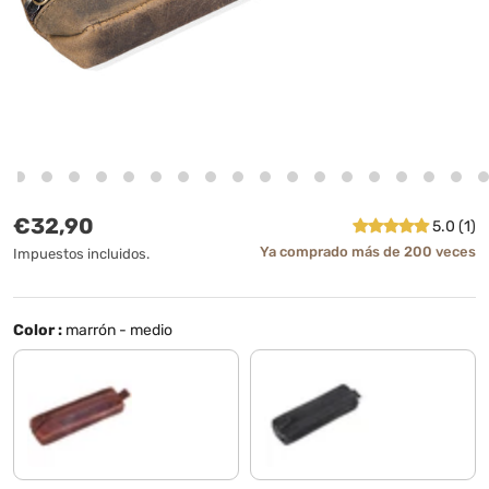
Precio normal
€32,90
5.0 (1)
Ya comprado más de 200 veces
Impuestos incluidos.
Color :
marrón - medio
kara - cognac
negro