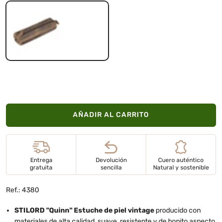
marrón - medio
AÑADIR AL CARRITO
Entrega
Devolución
Cuero auténtico
gratuita
sencilla
Natural y sostenible
Ref.: 4380
STILORD "Quinn" Estuche de piel vintage
producido con
materiales de alta calidad, suave, resistente y de bonito aspecto