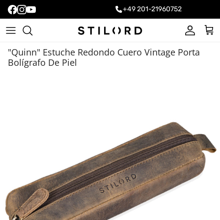
+49 201-21960752
Cuenta
Carr
"Quinn" Estuche Redondo Cuero Vintage Porta
Bolígrafo De Piel