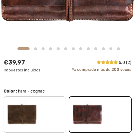
Precio normal
€39,97
5.0 (2)
Ya comprado más de 200 veces
Impuestos incluidos.
Color :
kara - cognac
marrón - medio
kara - cognac