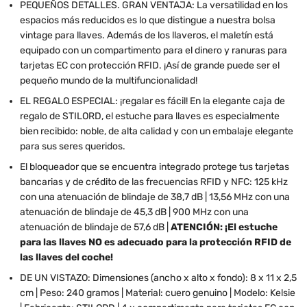
PEQUEÑOS DETALLES. GRAN VENTAJA: La versatilidad en los
espacios más reducidos es lo que distingue a nuestra bolsa
vintage para llaves. Además de los llaveros, el maletín está
equipado con un compartimento para el dinero y ranuras para
tarjetas EC con protección RFID. ¡Así de grande puede ser el
pequeño mundo de la multifuncionalidad!
EL REGALO ESPECIAL: ¡regalar es fácil! En la elegante caja de
regalo de STILORD, el estuche para llaves es especialmente
bien recibido: noble, de alta calidad y con un embalaje elegante
para sus seres queridos.
El bloqueador que se encuentra integrado protege tus tarjetas
bancarias y de crédito de las frecuencias RFID y NFC: 125 kHz
con una atenuación de blindaje de 38,7 dB | 13,56 MHz con una
atenuación de blindaje de 45,3 dB | 900 MHz con una
atenuación de blindaje de 57,6 dB |
ATENCIÓN: ¡El estuche
para las llaves NO es adecuado para la protección RFID de
las llaves del coche!
DE UN VISTAZO: Dimensiones (ancho x alto x fondo): 8 x 11 x 2,5
cm | Peso: 240 gramos | Material: cuero genuino | Modelo: Kelsie