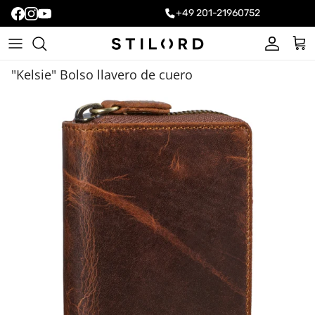
+49 201-21960752
Cuenta
Carr
"Kelsie" Bolso llavero de cuero