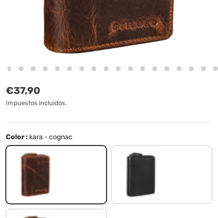
Precio normal
€37,90
Impuestos incluidos.
Color :
kara - cognac
kara - cognac
negro