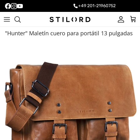
+49 201-21960752
Cuenta
Carr
"Hunter" Maletín cuero para portátil 13 pulgadas