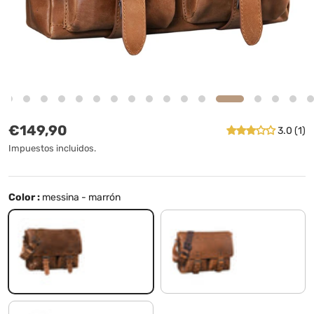
Precio normal
€149,90
3.0 (1)
Impuestos incluidos.
Color :
messina - marrón
messina - marrón
mocca - marrón oscuro